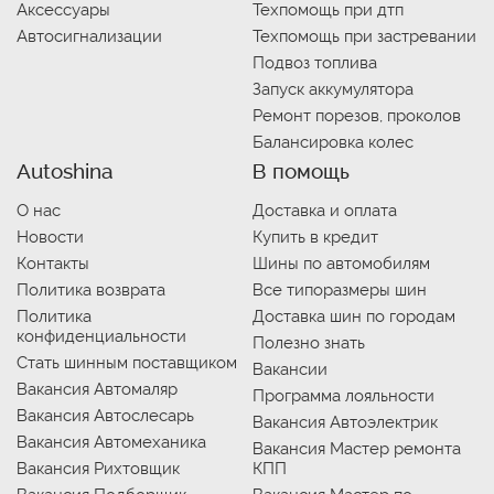
Аксессуары
Техпомощь при дтп
Автосигнализации
Техпомощь при застревании
Подвоз топлива
Запуск аккумулятора
Ремонт порезов, проколов
Балансировка колес
Autoshina
В помощь
О нас
Доставка и оплата
Новости
Купить в кредит
Контакты
Шины по автомобилям
Политика возврата
Все типоразмеры шин
Политика
Доставка шин по городам
конфиденциальности
Полезно знать
Стать шинным поставщиком
Вакансии
Вакансия Автомаляр
Программа лояльности
Вакансия Автослесарь
Вакансия Автоэлектрик
Вакансия Автомеханика
Вакансия Мастер ремонта
Вакансия Рихтовщик
КПП