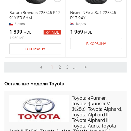
Barum Bravuris 225/45 R17
Nexen NFera SU1 225/45
91Y FR 5HM
R17 94Y
Чехия
Корея
1 899
1 959
MDL
MDL
-61 MDL
1 960 MDL
В КОРЗИНУ
В КОРЗИНУ
1
2
3
...
Остальные модели Toyota
Toyota 4Runner
,
Toyota 4Runner V
(N280)
,
Toyota Alphard
,
Toyota Alphard II
,
Toyota Alphard III
,
Toyota Auris
,
Toyota