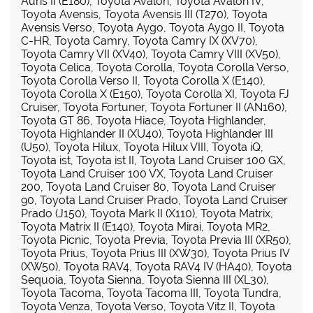
Auris II (E180)
,
Toyota Avalon
,
Toyota Avalon IV
,
Toyota Avensis
,
Toyota Avensis III (T270)
,
Toyota
Avensis Verso
,
Toyota Aygo
,
Toyota Aygo II
,
Toyota
C-HR
,
Toyota Camry
,
Toyota Camry IX (XV70)
,
Toyota Camry VII (XV40)
,
Toyota Camry VIII (XV50)
,
Toyota Celica
,
Toyota Corolla
,
Toyota Corolla Verso
,
Toyota Corolla Verso II
,
Toyota Corolla X (E140)
,
Toyota Corolla X (E150)
,
Toyota Corolla XI
,
Toyota FJ
Cruiser
,
Toyota Fortuner
,
Toyota Fortuner II (AN160)
,
Toyota GT 86
,
Toyota Hiace
,
Toyota Highlander
,
Toyota Highlander II (XU40)
,
Toyota Highlander III
(U50)
,
Toyota Hilux
,
Toyota Hilux VIII
,
Toyota iQ
,
Toyota ist
,
Toyota ist II
,
Toyota Land Cruiser 100 GX
,
Toyota Land Cruiser 100 VX
,
Toyota Land Cruiser
200
,
Toyota Land Cruiser 80
,
Toyota Land Cruiser
90
,
Toyota Land Cruiser Prado
,
Toyota Land Cruiser
Prado (J150)
,
Toyota Mark II (X110)
,
Toyota Matrix
,
Toyota Matrix II (E140)
,
Toyota Mirai
,
Toyota MR2
,
Toyota Picnic
,
Toyota Previa
,
Toyota Previa III (XR50)
,
Toyota Prius
,
Toyota Prius III (XW30)
,
Toyota Prius IV
(XW50)
,
Toyota RAV4
,
Toyota RAV4 IV (HA40)
,
Toyota
Sequoia
,
Toyota Sienna
,
Toyota Sienna III (XL30)
,
Toyota Tacoma
,
Toyota Tacoma III
,
Toyota Tundra
,
Toyota Venza
,
Toyota Verso
,
Toyota Vitz II
,
Toyota