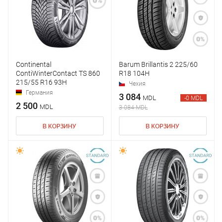
Continental
Barum Brillantis 2 225/60
ContiWinterContact TS 860
R18 104H
215/55 R16 93H
Чехия
Германия
3 084
MDL
-0 MDL
2 500
MDL
3 084 MDL
В КОРЗИНУ
В КОРЗИНУ