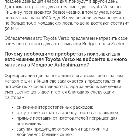
позднее двенадцати часов дня, прибудут в другой день.
Доставка покрышек для автомашины для Toyota Verso по
Кишинэу производится безвозмездно, в том случае, когда
цена заказа выше 1000 мдл. В случае если сумма получится
не больше 1000 молдавских леев, то цена доставки составит
50 MDL.
Обладателям авто Toyota Verso предлагаем направить свое
внимание на шины для авто компании
Bridgestone
и
Zeetex
.
Почему необходимо приобретать покрышки для
автомашины для Toyota Verso на вебсайте шинного
магазина в Молдове Autoshina.md?
Формирование цен на покрышки для автомашины в нашем
магазине шин в Кишиневе заключается в предоставлении
потребителю качественного товара за небольшие деньги.
Уменьшение цены достигается благодаря следующим
факторам:
снижение второстепенных расходов;
отсутствие затрат на аренду торговых площадей;
прямые поставки от изготовителей покрышек для
автомашины;
закупая продукцию огромными партиями, мы
добиваемся больших скидок.