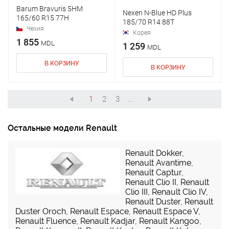
Barum Bravuris 5HM
Nexen N-Blue HD Plus
165/60 R15 77H
185/70 R14 88T
Чехия
Корея
1 855
MDL
1 259
MDL
В КОРЗИНУ
В КОРЗИНУ
1
2
3
...
Остальные модели Renault
Renault Dokker
,
Renault Avantime
,
Renault Captur
,
Renault Clio II
,
Renault
Clio III
,
Renault Clio IV
,
Renault Duster
,
Renault
Duster Oroch
,
Renault Espace
,
Renault Espace V
,
Renault Fluence
,
Renault Kadjar
,
Renault Kangoo
,