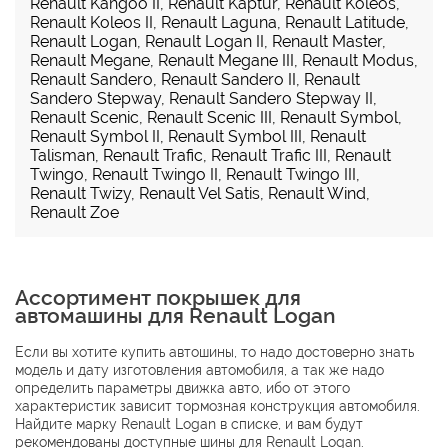
Renault Kangoo II
,
Renault Kaptur
,
Renault Koleos
,
Renault Koleos II
,
Renault Laguna
,
Renault Latitude
,
Renault Logan
,
Renault Logan II
,
Renault Master
,
Renault Megane
,
Renault Megane III
,
Renault Modus
,
Renault Sandero
,
Renault Sandero II
,
Renault
Sandero Stepway
,
Renault Sandero Stepway II
,
Renault Scenic
,
Renault Scenic III
,
Renault Symbol
,
Renault Symbol II
,
Renault Symbol III
,
Renault
Talisman
,
Renault Trafic
,
Renault Trafic III
,
Renault
Twingo
,
Renault Twingo II
,
Renault Twingo III
,
Renault Twizy
,
Renault Vel Satis
,
Renault Wind
,
Renault Zoe
Ассортимент покрышек для
автомашины для Renault Logan
Если вы хотите купить автошины, то надо достоверно знать
модель и дату изготовления автомобиля, а так же надо
определить параметры движка авто, ибо от этого
характеристик зависит тормозная конструкция автомобиля.
Найдите марку Renault Logan в списке, и вам будут
рекомендованы доступные шины для Renault Logan.