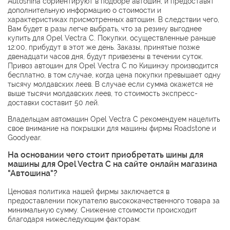
Autoshina сориентируют в подборе автошин, и предоставят
дополнительную информацию о стоимости и
характеристиках присмотренных автошин. В следствии чего,
Вам будет в разы легче выбрать, что за резину выгоднее
купить для Opel Vectra C. Покупки, осуществленные раньше
12:00, прибудут в этот же день. Заказы, принятые позже
двенадцати часов дня, будут привезены в течении суток.
Привоз автошин для Opel Vectra C по Кишинэу производится
бесплатно, в том случае, когда цена покупки превышает одну
тысячу молдавских леев. В случае если сумма окажется не
выше тысячи молдавских леев, то стоимость экспресс-
доставки составит 50 лей.
Владельцам автомашин Opel Vectra C рекомендуем нацелить
свое внимание на покрышки для машины фирмы
Roadstone
и
Goodyear
.
На основании чего стоит приобретать шины для
машины для Opel Vectra C на сайте онлайн магазина
"Автошина"?
Ценовая политика нашей фирмы заключается в
предоставлении покупателю высококачественного товара за
минимальную сумму. Снижение стоимости происходит
благодаря нижеследующим факторам: