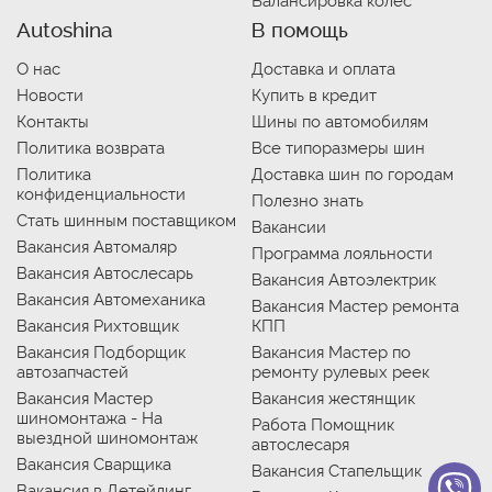
Балансировка колес
Autoshina
В помощь
О нас
Доставка и оплата
Новости
Купить в кредит
Контакты
Шины по автомобилям
Политика возврата
Все типоразмеры шин
Политика
Доставка шин по городам
конфиденциальности
Полезно знать
Стать шинным поставщиком
Вакансии
Вакансия Автомаляр
Программа лояльности
Вакансия Автослесарь
Вакансия Автоэлектрик
Вакансия Автомеханика
Вакансия Мастер ремонта
Вакансия Рихтовщик
КПП
Вакансия Подборщик
Вакансия Мастер по
автозапчастей
ремонту рулевых реек
Вакансия Мастер
Вакансия жестянщик
шиномонтажа - На
Работа Помощник
выездной шиномонтаж
автослесаря
Вакансия Сварщика
Вакансия Стапельщик
Вакансия в Детейлинг