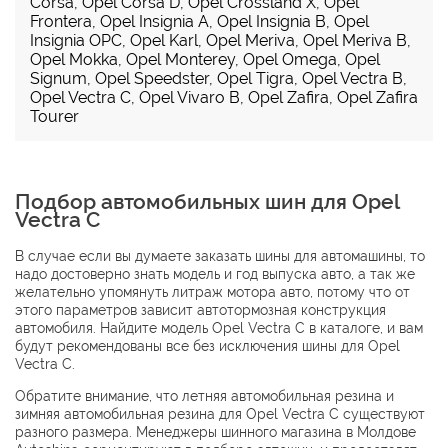
Corsa
,
Opel Corsa D
,
Opel Crossland X
,
Opel
Frontera
,
Opel Insignia A
,
Opel Insignia B
,
Opel
Insignia OPC
,
Opel Karl
,
Opel Meriva
,
Opel Meriva B
,
Opel Mokka
,
Opel Monterey
,
Opel Omega
,
Opel
Signum
,
Opel Speedster
,
Opel Tigra
,
Opel Vectra B
,
Opel Vectra C
,
Opel Vivaro B
,
Opel Zafira
,
Opel Zafira
Tourer
Подбор автомобильных шин для Opel
Vectra C
В случае если вы думаете заказать шины для автомашины, то
надо достоверно знать модель и год выпуска авто, а так же
желательно упомянуть литраж мотора авто, потому что от
этого параметров зависит автотормозная конструкция
автомобиля. Найдите модель Opel Vectra C в каталоге, и вам
будут рекомендованы все без исключения шины для Opel
Vectra C.
Обратите внимание, что летняя автомобильная резина и
зимняя автомобильная резина для Opel Vectra C существуют
разного размера. Менеджеры шинного магазина в Молдове