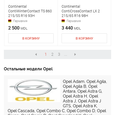
Continental
Continental
ContiWinterContact TS 860
ContiCrossContact LX 2
215/55 R16 93H
215/65 R16 98H
Германия
Германия
2 500
3 440
MDL
MDL
В КОРЗИНУ
В КОРЗИНУ
1
2
3
...
Остальные модели Opel
Opel Adam
,
Opel Agila
,
Opel Agila B
,
Opel
Antara
,
Opel Astra G
,
Opel Astra H
,
Opel
Astra J
,
Opel Astra J
GTS
,
Opel Astra K
,
Opel Cascada
,
Opel Combo C
,
Opel Combo D
,
Opel