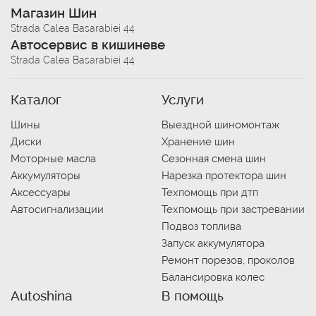
Магазин Шин
Strada Calea Basarabiei 44
Автосервис в кишиневе
Strada Calea Basarabiei 44
Каталог
Услуги
Шины
Выездной шиномонтаж
Диски
Хранение шин
Моторные масла
Сезонная смена шин
Аккумуляторы
Нарезка протектора шин
Аксессуары
Техпомощь при дтп
Автосигнализации
Техпомощь при застревании
Подвоз топлива
Запуск аккумулятора
Ремонт порезов, проколов
Балансировка колес
Autoshina
В помощь