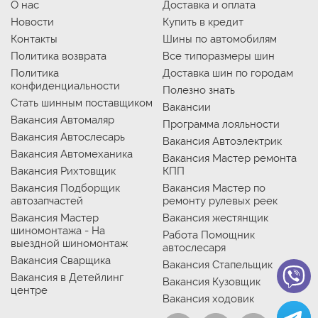
О нас
Доставка и оплата
Новости
Купить в кредит
Контакты
Шины по автомобилям
Политика возврата
Все типоразмеры шин
Политика
Доставка шин по городам
конфиденциальности
Полезно знать
Стать шинным поставщиком
Вакансии
Вакансия Автомаляр
Программа лояльности
Вакансия Автослесарь
Вакансия Автоэлектрик
Вакансия Автомеханика
Вакансия Мастер ремонта
Вакансия Рихтовщик
КПП
Вакансия Подборщик
Вакансия Мастер по
автозапчастей
ремонту рулевых реек
Вакансия Мастер
Вакансия жестянщик
шиномонтажа - На
Работа Помощник
выездной шиномонтаж
автослесаря
Вакансия Сварщика
Вакансия Стапельщик
Вакансия в Детейлинг
Вакансия Кузовщик
центре
Вакансия ходовик