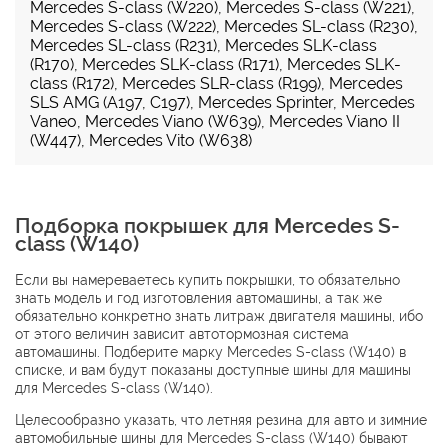
Mercedes S-class (W220)
,
Mercedes S-class (W221)
,
Mercedes S-class (W222)
,
Mercedes SL-class (R230)
,
Mercedes SL-class (R231)
,
Mercedes SLK-class
(R170)
,
Mercedes SLK-class (R171)
,
Mercedes SLK-
class (R172)
,
Mercedes SLR-class (R199)
,
Mercedes
SLS AMG (A197, C197)
,
Mercedes Sprinter
,
Mercedes
Vaneo
,
Mercedes Viano (W639)
,
Mercedes Viano II
(W447)
,
Mercedes Vito (W638)
Подборка покрышек для Mercedes S-
class (W140)
Если вы намереваетесь купить покрышки, то обязательно
знать модель и год изготовления автомашины, а так же
обязательно конкретно знать литраж двигателя машины, ибо
от этого величин зависит автотормозная сиcтема
автомашины. Подберите марку Mercedes S-class (W140) в
списке, и вам будут показаны доступные шины для машины
для Mercedes S-class (W140).
Целесообразно указать, что летняя резина для авто и зимние
автомобильные шины для Mercedes S-class (W140) бывают