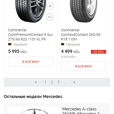
Continental
Continental
ContiPremiumContact 6 Suv
Conti4x4Contact 265/60
275/45 R20 110Y XL FR
R18 110H
Германия
Германия
5 995
4 499
MDL
MDL
-30 MDL
4 529 MDL
В КОРЗИНУ
В КОРЗИНУ
1
2
3
...
Остальные модели Mercedes
Mercedes A-class
(W168)
,
Mercedes A-