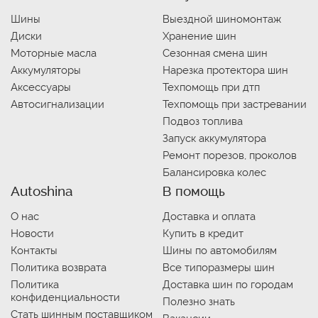
Шины
Выездной шиномонтаж
Диски
Хранение шин
Моторные масла
Сезонная смена шин
Аккумуляторы
Нарезка протектора шин
Аксессуары
Техпомощь при дтп
Автосигнализации
Техпомощь при застревании
Подвоз топлива
Запуск аккумулятора
Ремонт порезов, проколов
Балансировка колес
Autoshina
В помощь
О нас
Доставка и оплата
Новости
Купить в кредит
Контакты
Шины по автомобилям
Политика возврата
Все типоразмеры шин
Политика
Доставка шин по городам
конфиденциальности
Полезно знать
Стать шинным поставщиком