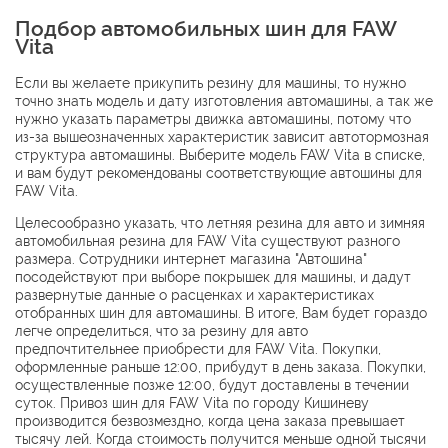
Подбор автомобильных шин для FAW
Vita
Если вы желаете прикупить резину для машины, то нужно
точно знать модель и дату изготовления автомашины, а так же
нужно указать параметры движка автомашины, потому что
из-за вышеозначенных характеристик зависит автотормозная
структура автомашины. Выберите модель FAW Vita в списке,
и вам будут рекомендованы соответствующие автошины для
FAW Vita.
Целесообразно указать, что летняя резина для авто и зимняя
автомобильная резина для FAW Vita существуют разного
размера. Сотрудники интернет магазина "Автошина"
посодействуют при выборе покрышек для машины, и дадут
развернутые данные о расценках и характеристиках
отобранных шин для автомашины. В итоге, Вам будет гораздо
легче определиться, что за резину для авто
предпочтительнее приобрести для FAW Vita. Покупки,
оформленные раньше 12:00, прибудут в день заказа. Покупки,
осуществленные позже 12:00, будут доставлены в течении
суток. Привоз шин для FAW Vita по городу Кишиневу
производится безвозмездно, когда цена заказа превышает
тысячу лей. Когда стоимость получится меньше одной тысячи