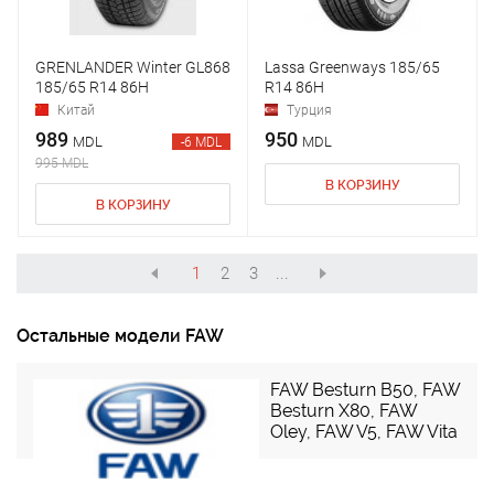
GRENLANDER Winter GL868
Lassa Greenways 185/65
185/65 R14 86H
R14 86H
Китай
Турция
989
950
MDL
MDL
-6 MDL
995 MDL
В КОРЗИНУ
В КОРЗИНУ
1
2
3
...
Остальные модели FAW
FAW Besturn B50
,
FAW
Besturn X80
,
FAW
Oley
,
FAW V5
,
FAW Vita