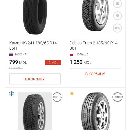
Кама НК/241 185/65 R14
Debica Frigo 2 185/65 R14
86H
86T
Россия
Польша
799
1 250
MDL
MDL
-2 MDL
801 MDL
В КОРЗИНУ
В КОРЗИНУ