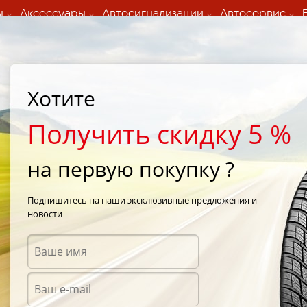
ы
Аксессуары
Автосигнализации
Автосервис
60 066 000
+373 60 608 000
ьный шиномонтаж 24/7
Автосервис в кишиневе
осуточно по всем
(Пн-Пт) с 9:00 - 19:00
Хотите
нам)
(Сб) 09:00-19:00
Strada Calea Basarabiei 44
Получить скидку 5 %
на первую покупку ?
e F1 Asymmetric 2
/
Goodyear Eagle F1 Asymmetric 2 275/40 R18 99Y
Подпишитесь на наши эксклюзивные предложения и
новости
Летни