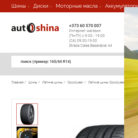
-
Шины
Диски
Моторные масла
Аккумулятор
+373 60 570 007
+373 
Интернет магазин
Мобил
(Пн-Пт) с 9:00 - 19:00
(кругл
(Сб) 09:00-19:00
регио
Strada Calea Basarabiei 44
поиск (примеp: 165/60 R14)
Главная
/
Шины
/
Летние шины
/
Goodyear
/
Летние шины Goodyear
/
Eagl