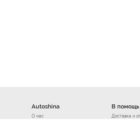
Autoshina
В помощь
О нас
Доставка и о
Новости
Купить в кре
Вакансии
Шины по авт
ин
Контакты
Все типораз