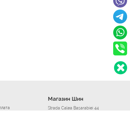
Магазин Шин
плата
Strada Calea Basarabiei 44
дит
Автосервис в кишиневе
омобилям
меры шин
Strada Calea Basarabiei 44