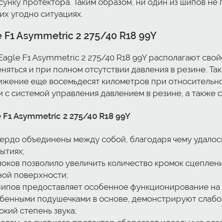
нку протектора. Таким образом, ни один из шипов не 
их угодно ситуациях.
e F1 Asymmetric 2 275/40 R18 99Y
Eagle F1 Asymmetric 2 275/40 R18 99Y располагают св
няться и при полном отсутствии давления в резине. Та
жение еще восемьдесят километров при относительно
и с системой управления давлением в резине, а также с
F1 Asymmetric 2 275/40 R18 99Y
ердо объединены между собой, благодаря чему удалос
ытиях;
оков позволило увеличить количество кромок сцеплени
ной поверхности;
ипов предоставляет особенное функционирование на 
енными подушечками в основе, демонстрируют слабо 
кий степень звука;