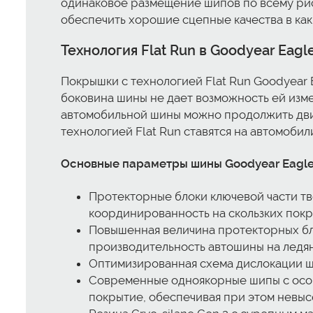
одинаковое размещение шипов по всему рису
обеспечить хорошие сцепные качества в как
Технология Flat Run в Goodyear Eagl
Покрышки с технологией Flat Run Goodyear 
боковина шины не дает возможность ей изме
автомобильной шины можно продолжить дви
технологией Flat Run ставятся на автомобил
Основные параметры шины Goodyear Eagle 
Протекторные блоки ключевой части тв
координированность на скользких покр
Повышенная величина протекторных бл
производительность автошины на ледя
Оптимизированная схема дислокации ш
Современные одноякорные шипы с особ
покрытие, обеспечивая при этом невысо