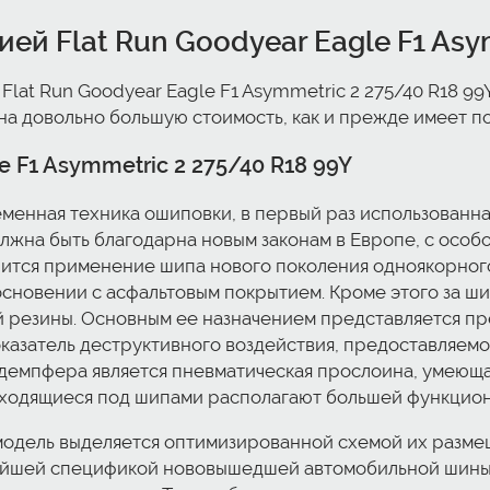
ей Flat Run Goodyear Eagle F1 Asym
Flat Run Goodyear Eagle F1 Asymmetric 2 275/40 R18 9
 на довольно большую стоимость, как и прежде имеет 
e F1 Asymmetric 2 275/40 R18 99Y
менная техника ошиповки, в первый раз использованна
лжна быть благодарна новым законам в Европе, с особ
ачится применение шипа нового поколения одноякорног
основении с асфальтовым покрытием. Кроме этого за ш
ой резины. Основным ее назначением представляется п
казатель деструктивного воздействия, предоставляем
демпфера является пневматическая прослоина, умеющая
ходящиеся под шипами располагают большей функцион
 модель выделяется оптимизированной схемой их разме
йшей спецификой нововышедшей автомобильной шины с