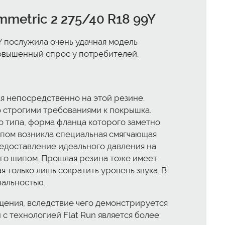
metric 2 275/40 R18 99Y
9Y послужила очень удачная модель
повышенный спрос у потребителей.
я непосредственно на этой резине.
о строгими требованиями к покрышка.
о типа, форма фланца которого заметно
ипом возникла специальная смягчающая
редоставление идеального давления на
ого шипом. Прошлая резина тоже имеет
 только лишь сократить уровень звука. В
альностью.
щения, вследствие чего демонстрируется
 технологией Flat Run является более