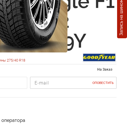
Запись на шиномонтаж
ear Eagle F1
etric 2
0 R18 99Y
ины 275/40 R18
На Заказ
ОПОВЕСТИТЬ
у оператора