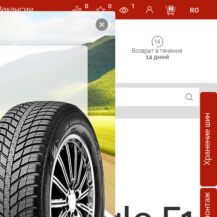
0
0
1
Вакансии
RO
Возврат в течение
14 дней
Хранение шин
е шины