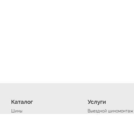
Каталог
Услуги
Шины
Выездной шиномонтаж
Диски
Хранение шин
Моторные масла
Сезонная смена шин
Аккумуляторы
Нарезка протектора ш