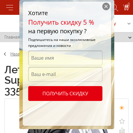
0
Хотите
Получить скидку 5 %
Позвонить
Заказать услугу
на первую покупку ?
Главная
/
Federal Super Steel SS595 335/30 R20 95R
Подпишитесь на наши эксклюзивные
предложения и новости
Назад
Летние шины Federal
Super Steel SS595
335/30 R20 95R
ПОЛУЧИТЬ СКИДКУ