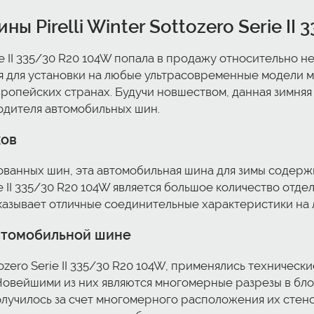
 Pirelli Winter Sottozero Serie II
erie II 335/30 R20 104W попала в продажу относительно 
ая для установки на любые ультрасовременные модели
вропейских странах. Будучи новшеством, данная зимня
одителя автомобильных шин.
ков
ванных шин, эта автомобильная шина для зимы содерж
ie II 335/30 R20 104W является большое количество отд
оказывает отличные соединительные характеристики на 
автомобильной шине
tozero Serie II 335/30 R20 104W, применялись техниче
 Новейшими из них являются многомерные разрезы в бл
лучилось за счет многомерного расположения их стенок