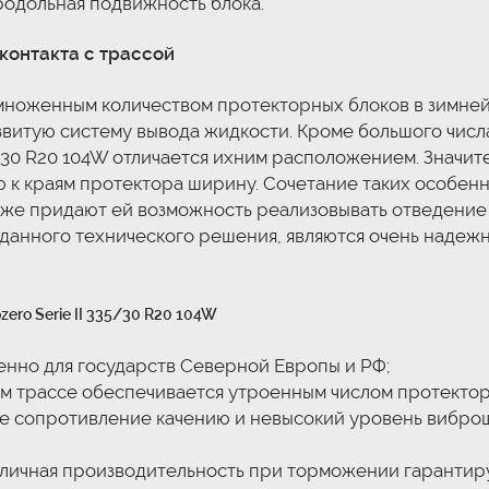
родольная подвижность блока.
 контакта с трассой
оженным количеством протекторных блоков в зимней рези
звитую систему вывода жидкости. Кроме большого числ
 335/30 R20 104W отличается ихним расположением. Значи
ю к краям протектора ширину. Сочетание таких особенн
кже придают ей возможность реализовывать отведение
 данного технического решения, являются очень наде
zero Serie II 335/30 R20 104W
енно для государств Северной Европы и РФ;
м трассе обеспечивается утроенным числом протектор
е сопротивление качению и невысокий уровень виброш
отличная производительность при торможении гаранти