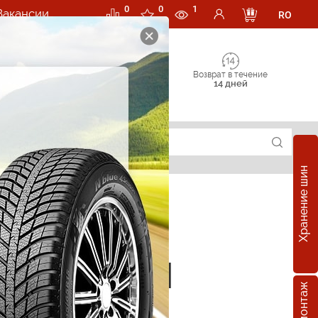
0
0
1
Вакансии
RO
Возврат в течение
14 дней
Хранение шин
е шины