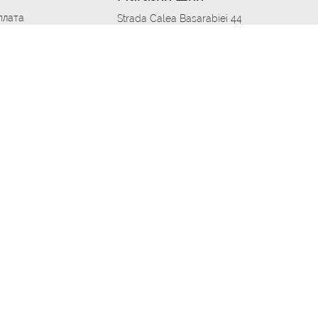
плата
Strada Calea Basarabiei 44
дит
Автосервис в кишиневе
омобилям
меры шин
Strada Calea Basarabiei 44
 по городам
ь
ояльности
Приложение Autoshina в твоем телефоне
дборщик автозапчастей
стер шиномонтажа -
 шиномонтаж
арщика
етейлинг центре
апельщик
зовщик
овик