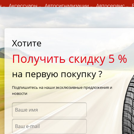
ы
Аксессуары
Автосигнализации
Автосервис
60 066 000
+373 60 608 000
ьный шиномонтаж 24/7
Автосервис в кишиневе
осуточно по всем
(Пн-Пт) с 9:00 - 19:00
Хотите
нам)
(Сб) 09:00-19:00
Strada Calea Basarabiei 44
Получить скидку 5 %
на первую покупку ?
Sottozero Serie II
/
Pirelli Winter Sottozero Serie II 335/30 R20 104W
Подпишитесь на наши эксклюзивные предложения и
новости
Зимни