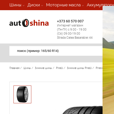
-
Шины
Диски
Моторные масла
Аккумулятор
+373 60 570 007
+373 
Интернет магазин
Мобил
(Пн-Пт) с 9:00 - 19:00
(кругл
(Сб) 09:00-19:00
регио
Strada Calea Basarabiei 44
поиск (примеp: 165/60 R14)
Главная
/
Шины
/
Зимние шины
/
Pirelli
/
Зимние шины Pirelli
/
Pirelli Winter 