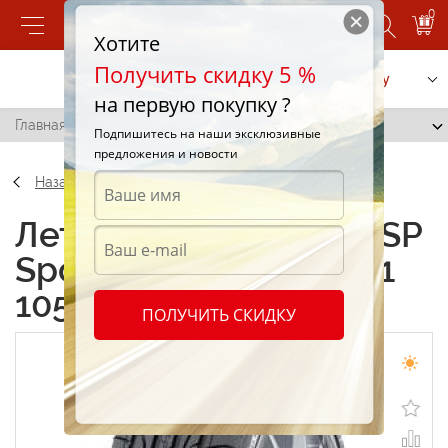
0
Хотите
Получить скидку 5 %
Позвонить
Заказать услугу
на первую покупку ?
Главная
/
Dunlop SP Sport Maxx 325/30 R21 105Y
Подпишитесь на наши эксклюзивные
предложения и новости
Назад
Летние шины Dunlop SP
Sport Maxx 325/30 R21
105Y
ПОЛУЧИТЬ СКИДКУ