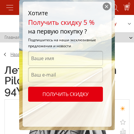
0
Хотите
Получить скидку 5 %
Позвонить
Заказать услугу
на первую покупку ?
Главная
/
Michelin Pilot Sport 325/30 R19 94Y
Подпишитесь на наши эксклюзивные
предложения и новости
Назад
Летние шины Michelin
Pilot Sport 325/30 R19
94Y
ПОЛУЧИТЬ СКИДКУ