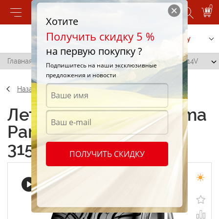
0
Хотите
Получить скидку 5 %
Позвонить
Заказать услугу
на первую покупку ?
Главная
/
Yokohama Parada Spec-X (PA2) 315/35 R24 114V
Подпишитесь на наши эксклюзивные
предложения и новости
Назад
Летние шины Yokohama
Parada Spec-X (PA2)
315/35 R24 114V
ПОЛУЧИТЬ СКИДКУ