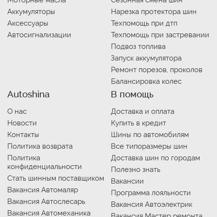
Моторные масла
Сезонная смена шин
Аккумуляторы
Нарезка протектора шин
Аксессуары
Техпомощь при дтп
Автосигнализации
Техпомощь при застревании
Подвоз топлива
Запуск аккумулятора
Ремонт порезов, проколов
Балансировка колес
Autoshina
В помощь
О нас
Доставка и оплата
Новости
Купить в кредит
Контакты
Шины по автомобилям
Политика возврата
Все типоразмеры шин
Политика
Доставка шин по городам
конфиденциальности
Полезно знать
Стать шинным поставщиком
Вакансии
Вакансия Автомаляр
Программа лояльности
Вакансия Автослесарь
Вакансия Автоэлектрик
Вакансия Автомеханика
Вакансия Мастер ремонта