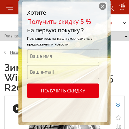
0
Хотите
Получить скидку 5 %
Позвонить
Заказать услугу
на первую покупку ?
Главная
/
Pirelli Winter Ice Zero 315/35 R20 110P
Подпишитесь на наши эксклюзивные
предложения и новости
Назад
Зимние шины Pirelli
Winter Ice Zero 315/35
R20 110P
ПОЛУЧИТЬ СКИДКУ