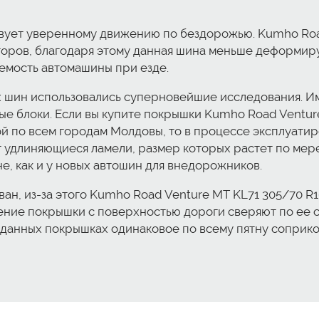
вует уверенному движению по бездорожью. Kumho Road
ров, благодаря этому данная шина меньше деформируе
емость автомашины при езде.
х шин использовались суперновейшие исследования. И
 блоки. Если вы купите покрышки Kumho Road Venture 
й по всем городам Молдовы, то в процессе эксплуатир
удлиняющиеся ламели, размер которых растет по мере
, как и у новых автошин для внедорожников.
н, из-за этого Kumho Road Venture MT KL71 305/70 R
ие покрышки с поверхностью дороги сверяют по ее сле
 данных покрышках одинаковое по всему пятну соприко