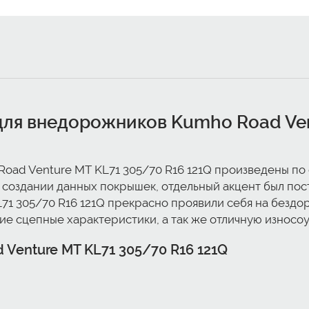
ля внедорожников Kumho Road Ven
ad Venture MT KL71 305/70 R16 121Q произведены по 
и создании данных покрышек, отдельный акцент был по
71 305/70 R16 121Q прекрасно проявили себя на бездо
кие сцепные характеристики, а так же отличную износо
 Venture MT KL71 305/70 R16 121Q