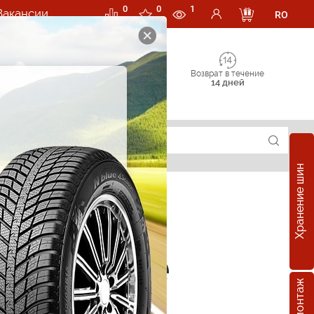
0
0
1
Вакансии
RO
Возврат в течение
14 дней
Хранение шин
зонные