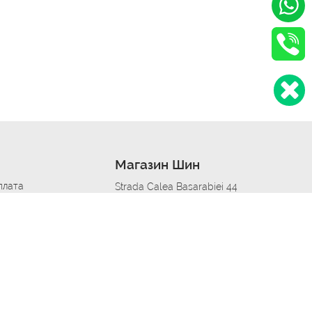
Магазин Шин
плата
Strada Calea Basarabiei 44
дит
Автосервис в кишиневе
омобилям
меры шин
Strada Calea Basarabiei 44
 по городам
ь
ояльности
Приложение Autoshina в твоем телефоне
дборщик автозапчастей
стер шиномонтажа -