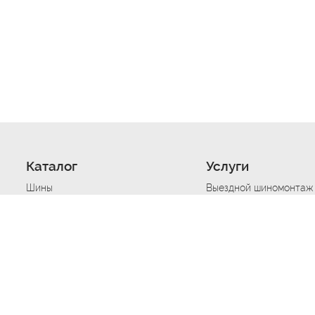
Каталог
Услуги
Шины
Выездной шиномонтаж
Диски
Хранение шин
Моторные масла
Сезонная смена шин
Аккумуляторы
Нарезка протектора ш
Аксессуары
Техпомощь при дтп
Автосигнализации
Техпомощь при застре
Подвоз топлива
Запуск аккумулятора
Ремонт порезов, проко