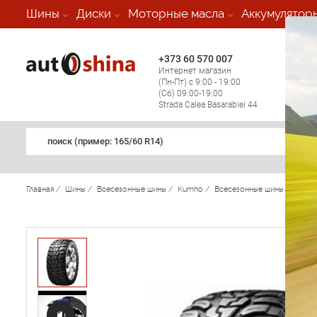
-
Шины
Диски
Моторные масла
Аккумулятор
+373 60 570 007
+373 
Интернет магазин
Мобил
(Пн-Пт) с 9:00 - 19:00
(кругл
(Сб) 09:00-19:00
регио
Strada Calea Basarabiei 44
поиск (примеp: 165/60 R14)
Главная
/
Шины
/
Всесезонные шины
/
Kumho
/
Всесезонные шины Kumho