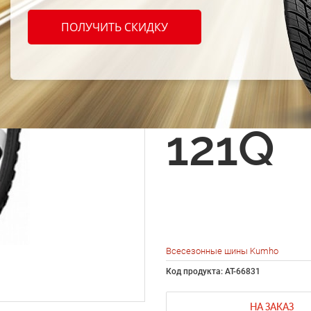
шины
ПОЛУЧИТЬ СКИДКУ
Road 
KL71 
121Q
Всесезонные шины Kumho
Код продукта: AT-66831
НА ЗАКАЗ