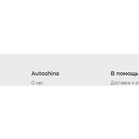
Autoshina
В помощь
О нас
Доставка и о
Новости
Купить в кре
Вакансии
Шины по авт
ин
Контакты
Все типораз
Политика возврата
Доставка шин
вании
Политика конфиденциальности
Полезно знат
Стать шинным поставщиком
Программа л
Вакансия Автомаляр
Вакансия По
лов
Вакансия Автослесарь
Вакансия Ма