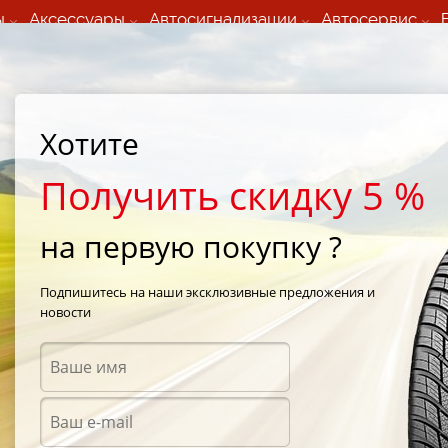
ы
Аксессуары
Автосигнализации
Автосервис
60 066 000
+373 60 608 000
ьный шиномонтаж 24/7
Автосервис в кишиневе
осуточно по всем
(Пн-Пт) с 9:00 - 19:00
Хотите
нам)
(Сб) 09:00-19:00
Strada Calea Basarabiei 44
Получить скидку 5 %
на первую покупку ?
/
Road Venture MT KL71
/
Kumho Road Venture MT KL71 305/70 R16 121Q
Подпишитесь на наши эксклюзивные предложения и
новости
Всесе