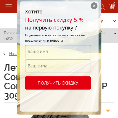
0
Хотите
Получить скидку 5 %
Позвонить
Заказать услугу
на первую покупку ?
Главная
/
Continental ContiCrossContact UHP 305/45 R22
Подпишитесь на наши эксклюзивные
118W
предложения и новости
Назад
Летние шины
Continental
ПОЛУЧИТЬ СКИДКУ
ContiCrossContact UHP
305/45 R22 118W