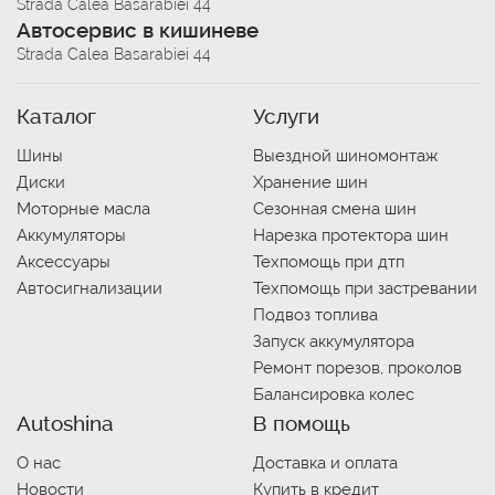
Strada Calea Basarabiei 44
Автосервис в кишиневе
Strada Calea Basarabiei 44
Каталог
Услуги
Шины
Выездной шиномонтаж
Диски
Хранение шин
Моторные масла
Сезонная смена шин
Аккумуляторы
Нарезка протектора шин
Аксессуары
Техпомощь при дтп
Автосигнализации
Техпомощь при застревании
Подвоз топлива
Запуск аккумулятора
Ремонт порезов, проколов
Балансировка колес
Autoshina
В помощь
О нас
Доставка и оплата
Новости
Купить в кредит