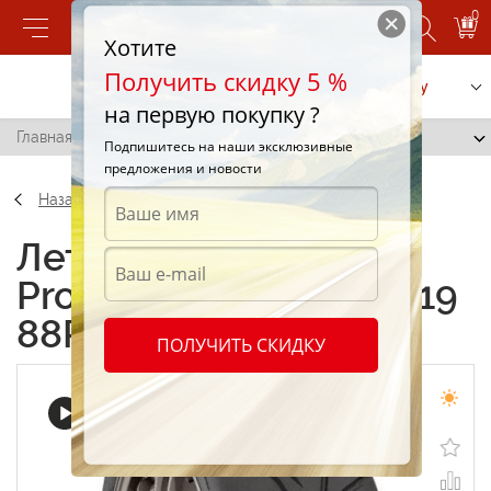
0
Хотите
Получить скидку 5 %
Позвонить
Заказать услугу
на первую покупку ?
Главная
/
Toyo Proxes R888 305/30 R19 88R
Подпишитесь на наши эксклюзивные
предложения и новости
Назад
Летние шины Toyo
Proxes R888 305/30 R19
88R
ПОЛУЧИТЬ СКИДКУ