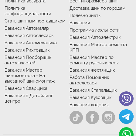
Политика возврата
Все типоразмеры шин
Политика
Доставка шин по городам
конфиденциальности
Полезно знать
Стать шинным поставщиком
Вакансии
Вакансия Автомаляр
Программа лояльности
Вакансия Автослесарь
Вакансия Автоэлектрик
Вакансия Автомеханика
Вакансия Мастер ремонта
Вакансия Рихтовщик
КПП
Вакансия Подборщик
Вакансия Мастер по
автозапчастей
ремонту рулевых реек
Вакансия Мастер
Вакансия жестянщик
шиномонтажа - На
Работа Помощник
выездной шиномонтаж
автослесаря
Вакансия Сварщика
Вакансия Стапельщик
Вакансия в Детейлинг
Вакансия Кузовщик
центре
Вакансия ходовик