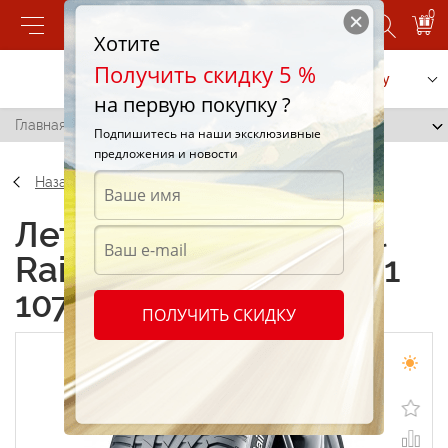
0
Хотите
Получить скидку 5 %
Позвонить
Заказать услугу
на первую покупку ?
Главная
/
Uniroyal RainSport 3 295/35 R21 107Y
Подпишитесь на наши эксклюзивные
предложения и новости
Назад
Летние шины Uniroyal
RainSport 3 295/35 R21
107Y
ПОЛУЧИТЬ СКИДКУ