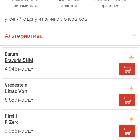
шиномонтаж
гарантия
хранение
уточняйте цену и наличие у оператора
Альтернатива
Barum
Bravuris 5HM
4 945
MDL/шт
Vredestein
Ultrac Vorti
6 537
MDL/шт
Pirelli
P Zero
9 936
MDL/шт