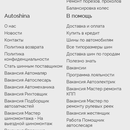
Ремонт порезов, проколов
Балансировка колес
Autoshina
В помощь
О нас
Доставка и оплата
Новости
Купить в кредит
Контакты
Шины по автомобилям
Политика возврата
Все типоразмеры шин
Политика
Доставка шин по городам
конфиденциальности
Полезно знать
Стать шинным поставщиком
Вакансии
Вакансия Автомаляр
Программа лояльности
Вакансия Автослесарь
Вакансия Автоэлектрик
Вакансия Автомеханика
Вакансия Мастер ремонта
Вакансия Рихтовщик
КПП
Вакансия Подборщик
Вакансия Мастер по
автозапчастей
ремонту рулевых реек
Вакансия Мастер
Вакансия жестянщик
шиномонтажа - На
Работа Помощник
выездной шиномонтаж
автослесаря