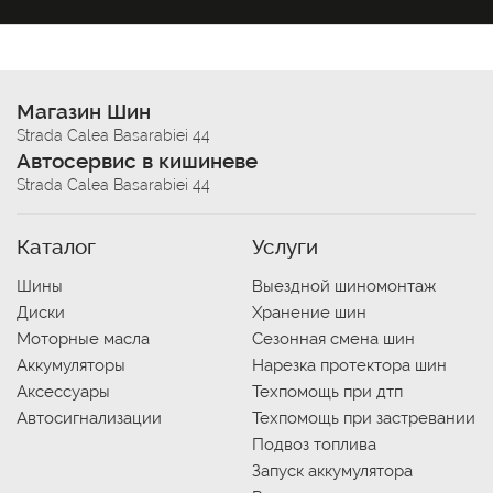
Магазин Шин
Strada Calea Basarabiei 44
Автосервис в кишиневе
Strada Calea Basarabiei 44
Каталог
Услуги
Шины
Выездной шиномонтаж
Диски
Хранение шин
Моторные масла
Сезонная смена шин
Аккумуляторы
Нарезка протектора шин
Аксессуары
Техпомощь при дтп
Автосигнализации
Техпомощь при застревании
Подвоз топлива
Запуск аккумулятора