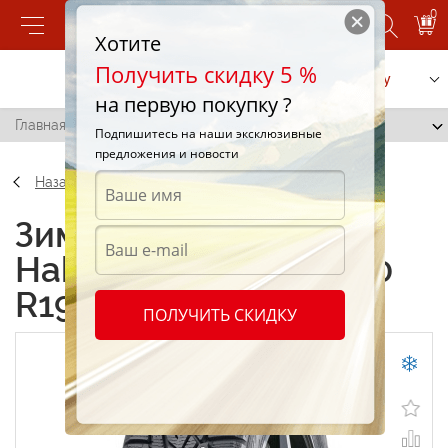
0
Хотите
Получить скидку 5 %
Позвонить
Заказать услугу
на первую покупку ?
Главная
/
Nokian Hakkapeliitta 7 295/30 R19 100H
Подпишитесь на наши эксклюзивные
предложения и новости
Назад
Зимние шины Nokian
Hakkapeliitta 7 295/30
R19 100H
ПОЛУЧИТЬ СКИДКУ