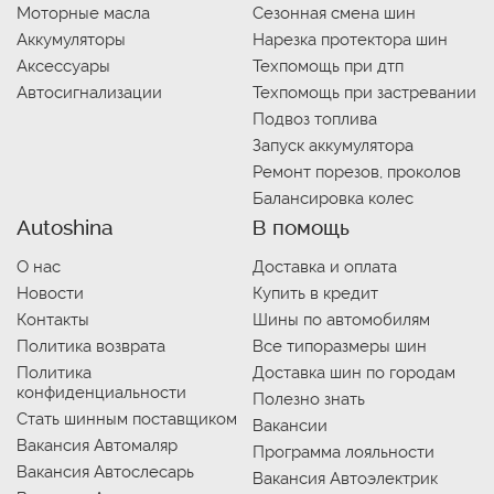
Моторные масла
Сезонная смена шин
Аккумуляторы
Нарезка протектора шин
Аксессуары
Техпомощь при дтп
Автосигнализации
Техпомощь при застревании
Подвоз топлива
Запуск аккумулятора
Ремонт порезов, проколов
Балансировка колес
Autoshina
В помощь
О нас
Доставка и оплата
Новости
Купить в кредит
Контакты
Шины по автомобилям
Политика возврата
Все типоразмеры шин
Политика
Доставка шин по городам
конфиденциальности
Полезно знать
Стать шинным поставщиком
Вакансии
Вакансия Автомаляр
Программа лояльности
Вакансия Автослесарь
Вакансия Автоэлектрик