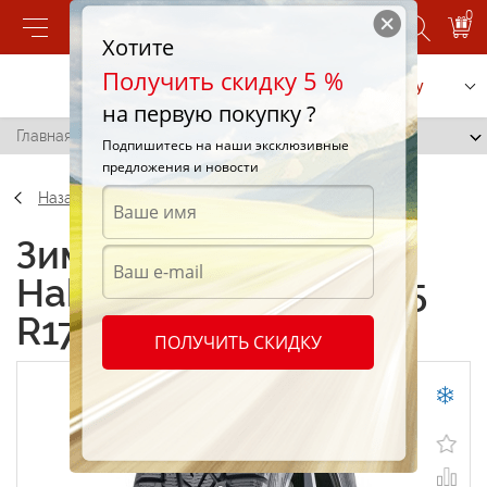
0
Хотите
Получить скидку 5 %
Позвонить
Заказать услугу
на первую покупку ?
Главная
/
Nokian Hakkapeliitta 7 285/65 R17 116T
Подпишитесь на наши эксклюзивные
предложения и новости
Назад
Зимние шины Nokian
Hakkapeliitta 7 285/65
R17 116T
ПОЛУЧИТЬ СКИДКУ