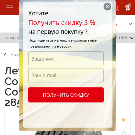
0
Хотите
Получить скидку 5 %
Позвонить
Заказать услугу
на первую покупку ?
Главная
/
Continental ContiCrossContact LX 285/65 R17 116H
Подпишитесь на наши эксклюзивные
предложения и новости
Назад
Летние шины
Continental
ContiCrossContact LX
ПОЛУЧИТЬ СКИДКУ
285/65 R17 116H