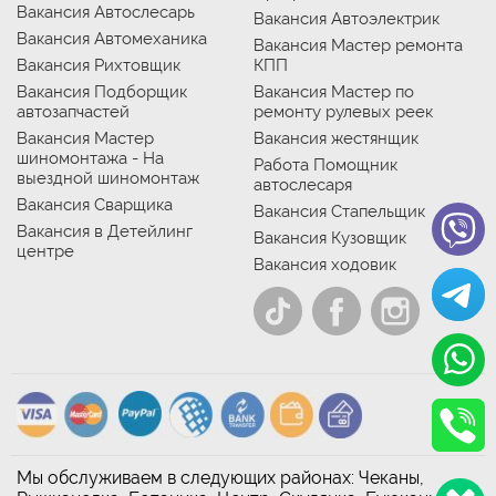
Вакансия Автослесарь
Вакансия Автоэлектрик
Вакансия Автомеханика
Вакансия Мастер ремонта
Вакансия Рихтовщик
КПП
Вакансия Подборщик
Вакансия Мастер по
автозапчастей
ремонту рулевых реек
Вакансия Мастер
Вакансия жестянщик
шиномонтажа - На
Работа Помощник
выездной шиномонтаж
автослесаря
Вакансия Сварщика
Вакансия Стапельщик
Вакансия в Детейлинг
Вакансия Кузовщик
центре
Вакансия ходовик
Мы обслуживаем в следующих районах: Чеканы,