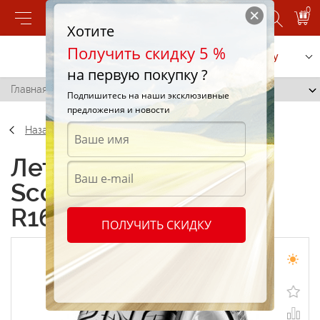
0
Хотите
Получить скидку 5 %
Позвонить
Заказать услугу
на первую покупку ?
Главная
/
Pirelli Scorpion Zero 285/65 R16 113H
Подпишитесь на наши эксклюзивные
предложения и новости
Назад
Летние шины Pirelli
Scorpion Zero 285/65
R16 113H
ПОЛУЧИТЬ СКИДКУ