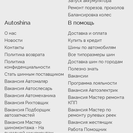
Запуск аккумулятора
Ремонт порезов, проколов
Балансировка колес
Autoshina
В помощь
О нас
Доставка и оплата
Новости
Купить в кредит
Контакты
Шины по автомобилям
Политика возврата
Все типоразмеры шин
Политика
Доставка шин по городам
конфиденциальности
Полезно знать
Стать шинным поставщиком
Вакансии
Вакансия Автомаляр
Программа лояльности
Вакансия Автослесарь
Вакансия Автоэлектрик
Вакансия Автомеханика
Вакансия Мастер ремонта
Вакансия Рихтовщик
КПП
Вакансия Подборщик
Вакансия Мастер по
автозапчастей
ремонту рулевых реек
Вакансия Мастер
Вакансия жестянщик
шиномонтажа - На
Работа Помощник
выездной шиномонтаж