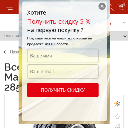
0
Хотите
Получить скидку 5 %
Позвонить
Заказать услугу
на первую покупку ?
Главная
/
Maxxis AT-771 Bravo 285/55 R20 119T
Подпишитесь на наши эксклюзивные
предложения и новости
Назад
Всесезонные шины
Maxxis AT-771 Bravo
285/55 R20 119T
ПОЛУЧИТЬ СКИДКУ