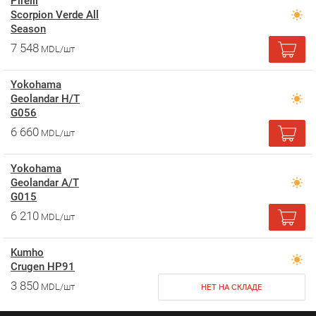
Pirelli
Scorpion Verde All
Season
7 548
MDL/шт
Yokohama
Geolandar H/T
G056
6 660
MDL/шт
Yokohama
Geolandar A/T
G015
6 210
MDL/шт
Kumho
Crugen HP91
3 850
MDL/шт
НЕТ НА СКЛАДЕ