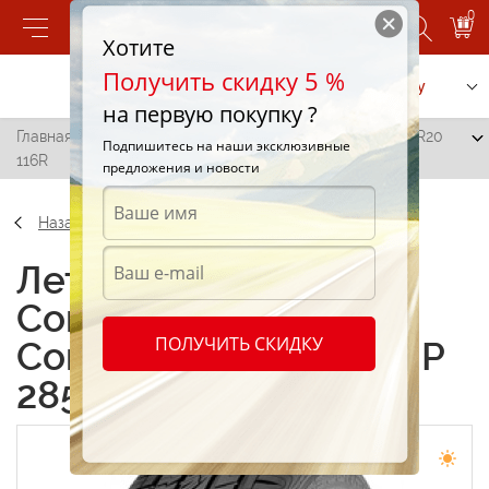
0
Хотите
Получить скидку 5 %
Позвонить
Заказать услугу
на первую покупку ?
Главная
/
Continental ContiCrossContact UHP 285/50 R20
Подпишитесь на наши эксклюзивные
116R
предложения и новости
Назад
Летние шины
Continental
ПОЛУЧИТЬ СКИДКУ
ContiCrossContact UHP
285/50 R20 116R