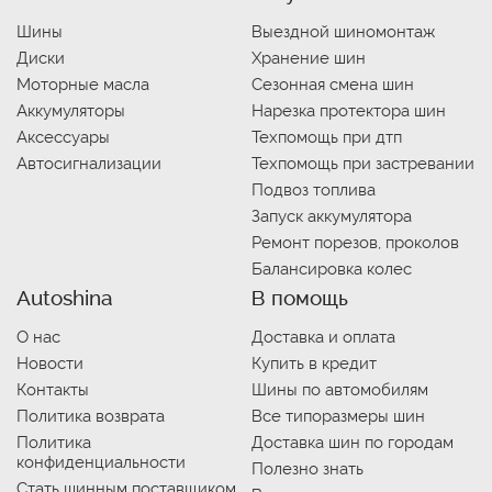
Шины
Выездной шиномонтаж
Диски
Хранение шин
Моторные масла
Сезонная смена шин
Аккумуляторы
Нарезка протектора шин
Аксессуары
Техпомощь при дтп
Автосигнализации
Техпомощь при застревании
Подвоз топлива
Запуск аккумулятора
Ремонт порезов, проколов
Балансировка колес
Autoshina
В помощь
О нас
Доставка и оплата
Новости
Купить в кредит
Контакты
Шины по автомобилям
Политика возврата
Все типоразмеры шин
Политика
Доставка шин по городам
конфиденциальности
Полезно знать
Стать шинным поставщиком