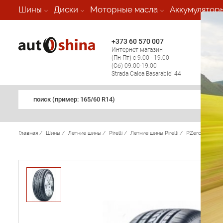
-
Шины
Диски
Моторные масла
Аккумулятор
+373 60 570 007
+373 
Интернет магазин
Мобил
(Пн-Пт) с 9:00 - 19:00
(кругл
(Сб) 09:00-19:00
регио
Strada Calea Basarabiei 44
поиск (примеp: 165/60 R14)
Главная
/
Шины
/
Летние шины
/
Pirelli
/
Летние шины Pirelli
/
PZero Asimme