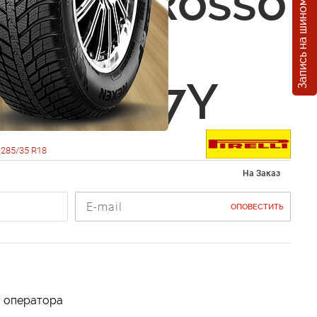
Запись на шиномонтаж
i PZero Rosso
etrico
5 R18 97Y
285/35 R18
На Заказ
ОПОВЕСТИТЬ
у оператора