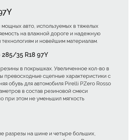
97Y
я мощных авто, используемых в тяжелых
яемость на влажной дороге и надежную
м технологиям и новейшим материалам.
 285/35 R18 97Y
резины в покрышках. Увеличенное кол-во в
уты превосходные сцепные характеристики с
я обувь для автомобиля Pirelli PZero Rosso
аметров в состав резиновой смеси
но при этом не уменьшил мягкость
ие разрезы на шине и четыре больших,