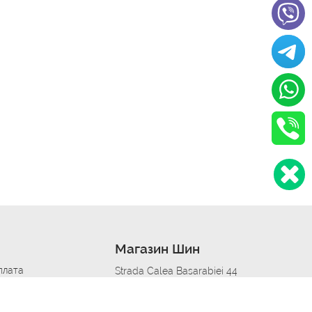
Магазин Шин
плата
Strada Calea Basarabiei 44
дит
Автосервис в кишиневе
омобилям