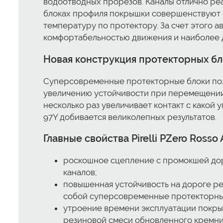
водоотводных прорезов. Каналы отлично реа
блоках профиля покрышки совершенствуют с
температуру по протектору. За счет этого 
комфортабельностью движения и наиболее 
Новая конструкция протекторных б
Суперсовременные протекторные блоки позв
увеличению устойчивости при перемещении
несколько раз увеличивает контакт с какой 
97Y добивается великолепных результатов.
Главные свойства Pirelli PZero Rosso
роскошное сцепление с промокшей дор
каналов;
повышенная устойчивость на дороге р
собой суперсовременные протекторны
утроение времени эксплуатации покрышк
резиновой смеси обновленного кремни