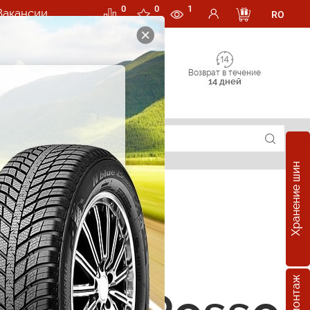
0
0
1
Вакансии
RO
Возврат в течение
14 дней
Хранение шин
е шины