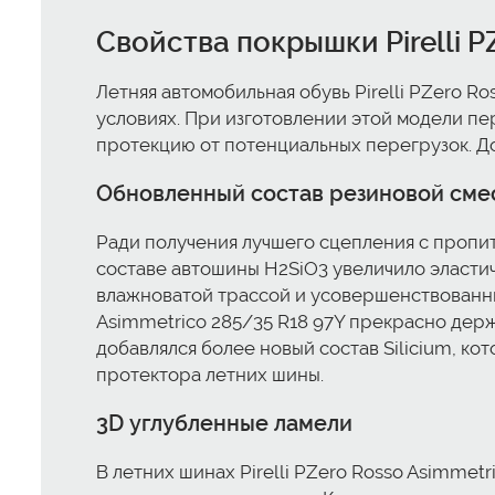
Свойства покрышки Pirelli P
Летняя автомобильная обувь Pirelli PZero R
условиях. При изготовлении этой модели п
протекцию от потенциальных перегрузок. Д
Обновленный состав резиновой смеси
Ради получения лучшего сцепления с пропит
составе автошины H2SiО3 увеличило эласти
влажноватой трассой и усовершенствованные
Asimmetrico 285/35 R18 97Y прекрасно держ
добавлялся более новый состав Silicium, к
протектора летних шины.
3D углубленные ламели
В летних шинах Pirelli PZero Rosso Asimmet