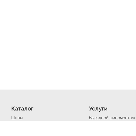
Каталог
Услуги
Шины
Выездной шиномонтаж
Диски
Хранение шин
Моторные масла
Сезонная смена шин