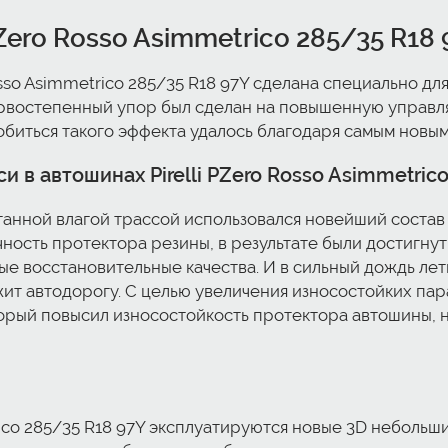
Zero Rosso Asimmetrico 285/35 R18 
osso Asimmetrico 285/35 R18 97Y сделана специально дл
ервостепенный упор был сделан на повышенную управл
обиться такого эффекта удалось благодаря самым новы
 в автошинах Pirelli PZero Rosso Asimmetrico
анной влагой трассой использовался новейший состав 
чность протектора резины, в результате были достигн
 восстановительные качества. И в сильный дождь летня
ит автодорогу. С целью увеличения износостойких пар
оторый повысил износостойкость протектора автошины, 
rico 285/35 R18 97Y эксплуатируются новые 3D небольш