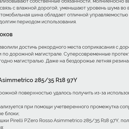
лизовывают собственные обязанности, молниеносно выв
вязь с влажной дорогой, уменьшают уровень шума во
автомобильная шина обладает отличной управляемостью 
долгим периодом использования.
локов
олили достичь рекордного места соприкасания с дор
 по дорожной магистрале. Суперсовременные протекто
угодно магистралью. Даже на бездорожье летняя резина 
 Asimmetrico 285/35 R18 97Y
ожной поверхностью удалось получить из-за использ
еализуется при помощи учетверенного промежутка соп
е блоки;
и Pirelli PZero Rosso Asimmetrico 285/35 R18 97Y, п
я;