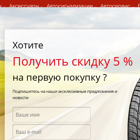
ы
Аксессуары
Автосигнализации
Автосервис
60 066 000
+373 60 608 000
ьный шиномонтаж 24/7
Автосервис в кишиневе
осуточно по всем
(Пн-Пт) с 9:00 - 19:00
Хотите
нам)
(Сб) 09:00-19:00
Strada Calea Basarabiei 44
Получить скидку 5 %
на первую покупку ?
trico
/
Pirelli PZero Rosso Asimmetrico 285/35 R18 97Y
Подпишитесь на наши эксклюзивные предложения и
новости
Летни