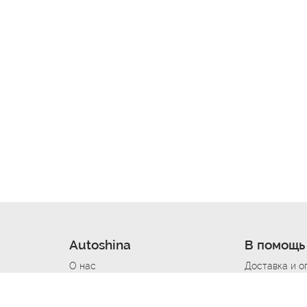
Autoshina
В помощь
О нас
Доставка и о
Новости
Купить в кре
Вакансии
Шины по авт