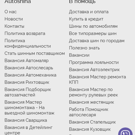
Autoshina
В помощь
О нас
Доставка и оплата
Новости
Купить в кредит
Контакты
Шины по автомобилям
Политика возврата
Все типоразмеры шин
Политика
Доставка шин по городам
конфиденциальности
Полезно знать
Стать шинным поставщиком
Вакансии
Вакансия Автомаляр
Программа лояльности
Вакансия Автослесарь
Вакансия Автоэлектрик
Вакансия Автомеханика
Вакансия Мастер ремонта
Вакансия Рихтовщик
КПП
Вакансия Подборщик
Вакансия Мастер по
автозапчастей
ремонту рулевых реек
Вакансия Мастер
Вакансия жестянщик
шиномонтажа - На
Работа Помощник
выездной шиномонтаж
автослесаря
Вакансия Сварщика
Вакансия Стапельщик
Вакансия в Детейлинг
Вакансия Кузовщик
центре