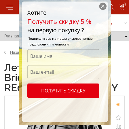
0
Хотите
Получить скидку 5 %
Позвонить
Заказать услугу
на первую покупку ?
Главная
/
Bridgestone Potenza RE050A 285/35 R18 97Y
Подпишитесь на наши эксклюзивные
предложения и новости
Назад
Летние шины
Bridgestone Potenza
RE050A 285/35 R18 97Y
ПОЛУЧИТЬ СКИДКУ