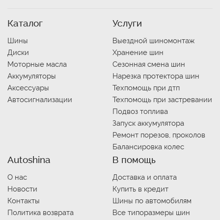
Каталог
Услуги
Шины
Выездной шиномонтаж
Диски
Хранение шин
Моторные масла
Сезонная смена шин
Аккумуляторы
Нарезка протектора шин
Аксессуары
Техпомощь при дтп
Автосигнализации
Техпомощь при застревании
Подвоз топлива
Запуск аккумулятора
Ремонт порезов, проколов
Балансировка колес
Autoshina
В помощь
О нас
Доставка и оплата
Новости
Купить в кредит
Контакты
Шины по автомобилям
Политика возврата
Все типоразмеры шин