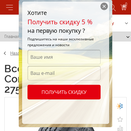
0
Хотите
Получить скидку 5 %
Позвонить
Заказать услугу
на первую покупку ?
Главная
/
Continental ContiTrac 275/65 R18 116T
Подпишитесь на наши эксклюзивные
предложения и новости
Назад
Всесезонные шины
Continental ContiTrac
275/65 R18 116T
ПОЛУЧИТЬ СКИДКУ