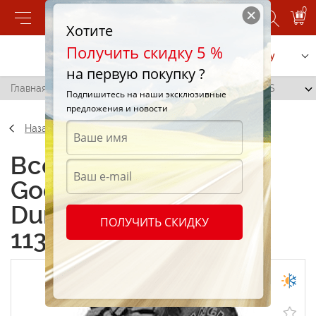
0
Хотите
Получить скидку 5 %
Позвонить
Заказать услугу
на первую покупку ?
Главная
/
Goodyear Wrangler DuraTrac 275/55 R20 113S
Подпишитесь на наши эксклюзивные
предложения и новости
Назад
Всесезонные шины
Goodyear Wrangler
DuraTrac 275/55 R20
ПОЛУЧИТЬ СКИДКУ
113S