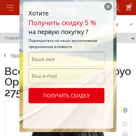
0
Хотите
Получить скидку 5 %
Позвонить
Заказать услугу
на первую покупку ?
Главная
/
Toyo Open Country A20 275/55 R20 111S
Подпишитесь на наши эксклюзивные
предложения и новости
Назад
Всесезонные шины Toyo
Open Country A20
275/55 R20 111S
ПОЛУЧИТЬ СКИДКУ