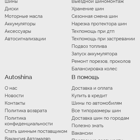
Шины
Выездной шиномонтаж
Диски
Хранение шин
Моторные масла
Сезонная смена шин
Аккумуляторы
Нарезка протектора шин
Аксессуары
Техпомощь при дтп
Автосигнализации
Техпомощь при застревании
Подвоз топлива
Запуск аккумулятора
Ремонт порезов, проколов
Балансировка колес
Autoshina
В помощь
О нас
Доставка и оплата
Новости
Купить в кредит
Контакты
Шины по автомобилям
Политика возврата
Все типоразмеры шин
Политика
Доставка шин по городам
конфиденциальности
Полезно знать
Стать шинным поставщиком
Вакансии
Вакансия Автомаляр