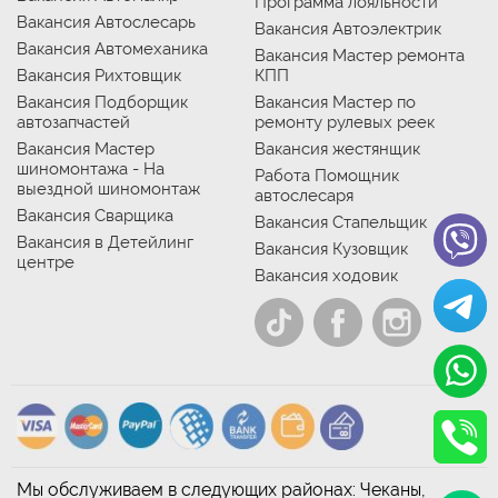
Программа лояльности
Вакансия Автослесарь
Вакансия Автоэлектрик
Вакансия Автомеханика
Вакансия Мастер ремонта
Вакансия Рихтовщик
КПП
Вакансия Подборщик
Вакансия Мастер по
автозапчастей
ремонту рулевых реек
Вакансия Мастер
Вакансия жестянщик
шиномонтажа - На
Работа Помощник
выездной шиномонтаж
автослесаря
Вакансия Сварщика
Вакансия Стапельщик
Вакансия в Детейлинг
Вакансия Кузовщик
центре
Вакансия ходовик
Мы обслуживаем в следующих районах: Чеканы,