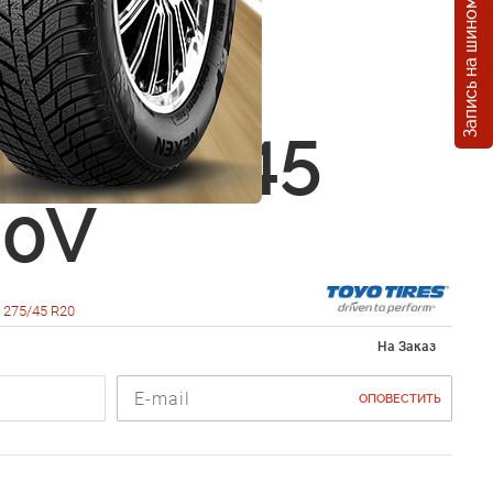
Запись на шиномонтаж
Open
ry W/T
) 275/45
10V
275/45 R20
На Заказ
ОПОВЕСТИТЬ