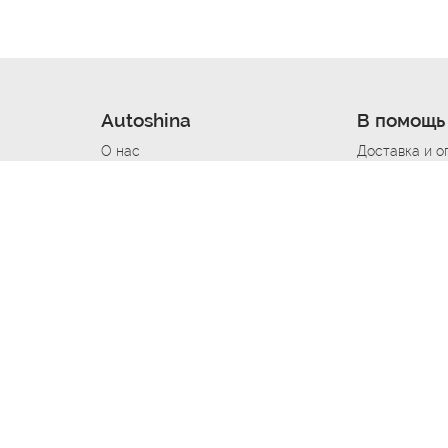
Autoshina
В помощь
О нас
Доставка и о
Новости
Купить в кре
Вакансии
Шины по авт
ин
Контакты
Все типораз
Политика возврата
Доставка шин
вании
Политика конфиденциальности
Полезно знат
Стать шинным поставщиком
Программа л
Вакансия Автомаляр
Вакансия По
лов
Вакансия Автослесарь
Вакансия Ма
На выездной
Вакансия Автомеханика
Вакансия Св
Вакансия Рихтовщик
Вакансия в Д
Вакансия Автоэлектрик
Вакансия Ст
Вакансия Мастер ремонта КПП
Вакансия Ку
Вакансия Мастер по ремонту