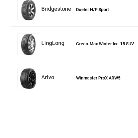
Bridgestone
Dueler H/P Sport
LingLong
Green-Max Winter Ice-15 SUV
Arivo
Winmaster ProX ARW5