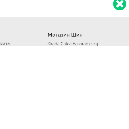
Магазин Шин
плата
Strada Calea Basarabiei 44
дит
Автосервис в кишиневе
омобилям
меры шин
Strada Calea Basarabiei 44
 по городам
ь
ояльности
Приложение Autoshina в твоем телефоне
дборщик автозапчастей
стер шиномонтажа -
 шиномонтаж
арщика
етейлинг центре
апельщик
зовщик