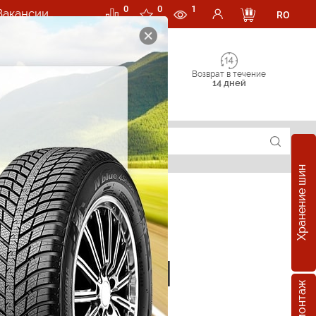
0
0
1
Вакансии
RO
Возврат в течение
14 дней
Хранение шин
е шины