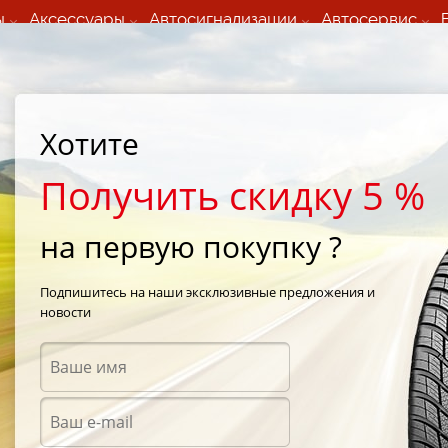
ы
Аксессуары
Автосигнализации
Автосервис
60 066 000
+373 60 608 000
ьный шиномонтаж 24/7
Автосервис в кишиневе
осуточно по всем
(Пн-Пт) с 9:00 - 19:00
Хотите
нам)
(Сб) 09:00-19:00
Strada Calea Basarabiei 44
Получить скидку 5 %
на первую покупку ?
y W/T (OPWT)
/
Toyo Open Country W/T (OPWT) 275/45 R20 110V
Подпишитесь на наши эксклюзивные предложения и
новости
Зимни