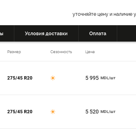
уточняйте цену и наличие 
вы
Условия доставки
Оплата
Размер
Сезонность
Цена
5 995
275/45 R20
MDL/шт
5 520
275/45 R20
MDL/шт