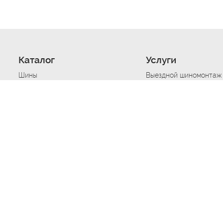
Каталог
Услуги
Шины
Выездной шиномонтаж
Диски
Хранение шин
Моторные масла
Сезонная смена шин
Аккумуляторы
Нарезка протектора ш
Аксессуары
Техпомощь при дтп
Автосигнализации
Техпомощь при застре
Подвоз топлива
Запуск аккумулятора
Ремонт порезов, проко
Балансировка колес