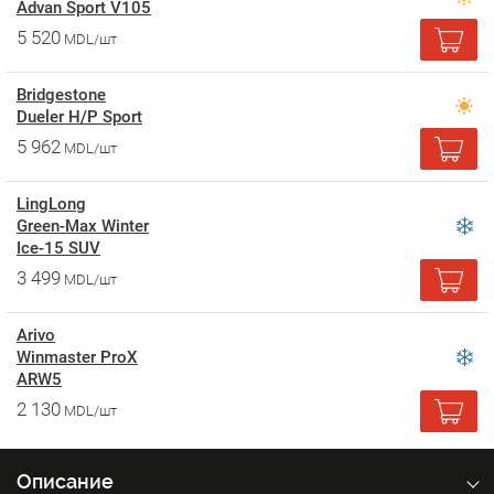
Advan Sport V105
5 520
MDL/шт
Bridgestone
Dueler H/P Sport
5 962
MDL/шт
LingLong
Green-Max Winter
Ice-15 SUV
3 499
MDL/шт
Arivo
Winmaster ProX
ARW5
2 130
MDL/шт
Описание