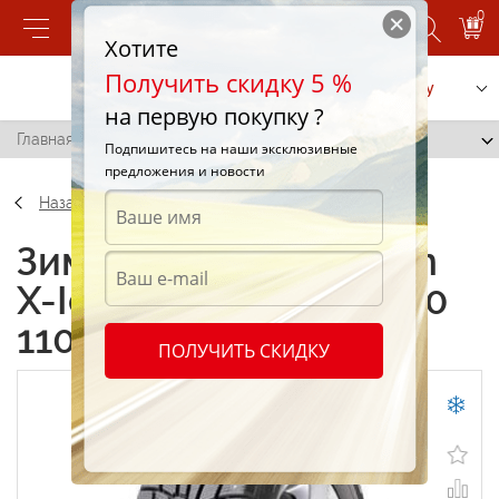
0
Хотите
Получить скидку 5 %
Позвонить
Заказать услугу
на первую покупку ?
Главная
/
Michelin X-Ice North 275/45 R20 110T
Подпишитесь на наши эксклюзивные
предложения и новости
Назад
Зимние шины Michelin
X-Ice North 275/45 R20
110T
ПОЛУЧИТЬ СКИДКУ