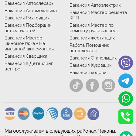
Вакансия Автослесарь
Вакансия Автоэлектрик
Вакансия Автомеханика
Вакансия Мастер ремонта
Вакансия Рихтовщик
КПП
Вакансия Подборщик
Вакансия Мастер по
автозапчастей
ремонту рулевых реек
Вакансия Мастер
Вакансия жестянщик
шиномонтажа - На
Работа Помощник
выездной шиномонтаж
автослесаря
Вакансия Сварщика
Вакансия Стапельщик
Вакансия в Детейлинг
Вакансия Кузовщик
центре
Вакансия ходовик
Мы обслуживаем в следующих районах: Чеканы,