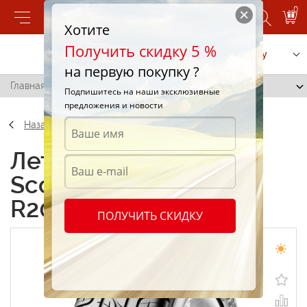
0
Хотите
Получить скидку 5 %
Позвонить
Заказать услугу
на первую покупку ?
Главная
/
Pirelli Scorpion Zero 275/40 R20 106Y
Подпишитесь на наши эксклюзивные
предложения и новости
Назад
Летние шины Pirelli
Scorpion Zero 275/40
R20 106Y
ПОЛУЧИТЬ СКИДКУ