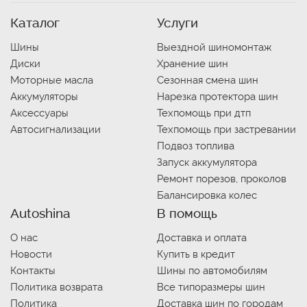
Каталог
Услуги
Шины
Выездной шиномонтаж
Диски
Хранение шин
Моторные масла
Сезонная смена шин
Аккумуляторы
Нарезка протектора шин
Аксессуары
Техпомощь при дтп
Автосигнализации
Техпомощь при застревании
Подвоз топлива
Запуск аккумулятора
Ремонт порезов, проколов
Балансировка колес
Autoshina
В помощь
О нас
Доставка и оплата
Новости
Купить в кредит
Контакты
Шины по автомобилям
Политика возврата
Все типоразмеры шин
Политика
Доставка шин по городам