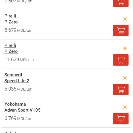
7 807
MDL/шт
Pirelli
P Zero
5 679
MDL/шт
Pirelli
P Zero
11 629
MDL/шт
Semperit
Speed-Life 2
5 036
MDL/шт
Yokohama
Advan Sport V105
6 769
MDL/шт