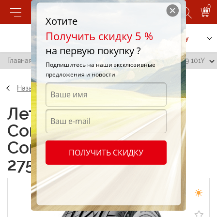
0
Хотите
Получить скидку 5 %
Позвонить
Заказать услугу
на первую покупку ?
Главная
/
Continental ContiPremiumContact 275/40 R19 101Y
Подпишитесь на наши эксклюзивные
предложения и новости
Назад
Летние шины
Continental
ContiPremiumContact
ПОЛУЧИТЬ СКИДКУ
275/40 R19 101Y