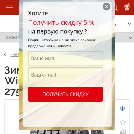
0
Хотите
Получить скидку 5 %
Позвонить
Заказать услугу
на первую покупку ?
Главная
/
Dunlop Winter Maxx WM01 275/40 R19 101T
Подпишитесь на наши эксклюзивные
предложения и новости
Назад
Зимние шины Dunlop
Winter Maxx WM01
275/40 R19 101T
ПОЛУЧИТЬ СКИДКУ