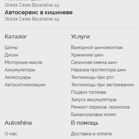
Strada Calea Basarabiei 44
Автосервис в кишиневе
Strada Calea Basarabiei 44
Каталог
Услуги
Шины
Выездной шиномонтаж
Диски
Хранение шин
Моторные масла
Сезонная смена шин
Аккумуляторы
Нарезка протектора шин
Аксессуары
Техпомощь при дтп
Автосигнализации
Техпомощь при застревании
Подвоз топлива
Запуск аккумулятора
Ремонт порезов, проколов
Балансировка колес
Autoshina
В помощь
О нас
Доставка и оплата