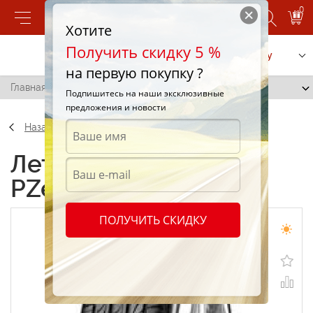
0
Хотите
Получить скидку 5 %
Позвонить
Заказать услугу
на первую покупку ?
Главная
/
Pirelli PZero 275/35 R19 96P
Подпишитесь на наши эксклюзивные
предложения и новости
Назад
Летние шины Pirelli
PZero 275/35 R19 96P
ПОЛУЧИТЬ СКИДКУ