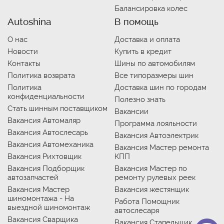
Балансировка колес
Autoshina
В помощь
О нас
Доставка и оплата
Новости
Купить в кредит
Контакты
Шины по автомобилям
Политика возврата
Все типоразмеры шин
Политика
Доставка шин по городам
конфиденциальности
Полезно знать
Стать шинным поставщиком
Вакансии
Вакансия Автомаляр
Программа лояльности
Вакансия Автослесарь
Вакансия Автоэлектрик
Вакансия Автомеханика
Вакансия Мастер ремонта
Вакансия Рихтовщик
КПП
Вакансия Подборщик
Вакансия Мастер по
автозапчастей
ремонту рулевых реек
Вакансия Мастер
Вакансия жестянщик
шиномонтажа - На
Работа Помощник
выездной шиномонтаж
автослесаря
Вакансия Сварщика
Вакансия Стапельщик