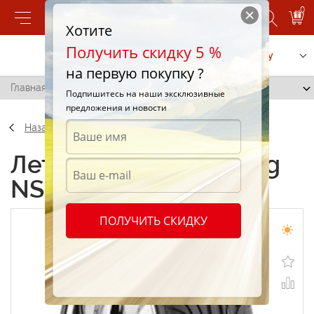
0
Хотите
Получить скидку 5 %
Позвонить
Заказать услугу
на первую покупку ?
Главная
/
Nankang NS-2 275/30 R20 97Y
Подпишитесь на наши эксклюзивные
предложения и новости
Назад
Летние шины Nankang
NS-2 275/30 R20 97Y
ПОЛУЧИТЬ СКИДКУ