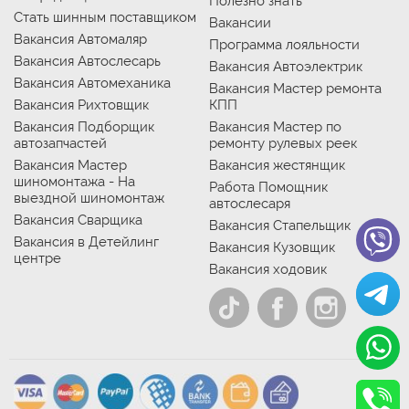
Полезно знать
Стать шинным поставщиком
Вакансии
Вакансия Автомаляр
Программа лояльности
Вакансия Автослесарь
Вакансия Автоэлектрик
Вакансия Автомеханика
Вакансия Мастер ремонта
Вакансия Рихтовщик
КПП
Вакансия Подборщик
Вакансия Мастер по
автозапчастей
ремонту рулевых реек
Вакансия Мастер
Вакансия жестянщик
шиномонтажа - На
Работа Помощник
выездной шиномонтаж
автослесаря
Вакансия Сварщика
Вакансия Стапельщик
Вакансия в Детейлинг
Вакансия Кузовщик
центре
Вакансия ходовик