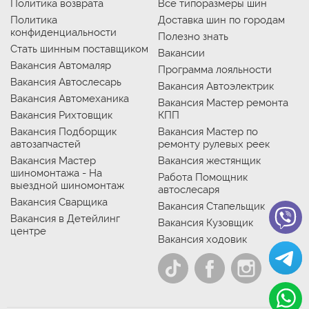
Политика возврата
Все типоразмеры шин
Политика
Доставка шин по городам
конфиденциальности
Полезно знать
Стать шинным поставщиком
Вакансии
Вакансия Автомаляр
Программа лояльности
Вакансия Автослесарь
Вакансия Автоэлектрик
Вакансия Автомеханика
Вакансия Мастер ремонта
Вакансия Рихтовщик
КПП
Вакансия Подборщик
Вакансия Мастер по
автозапчастей
ремонту рулевых реек
Вакансия Мастер
Вакансия жестянщик
шиномонтажа - На
Работа Помощник
выездной шиномонтаж
автослесаря
Вакансия Сварщика
Вакансия Стапельщик
Вакансия в Детейлинг
Вакансия Кузовщик
центре
Вакансия ходовик