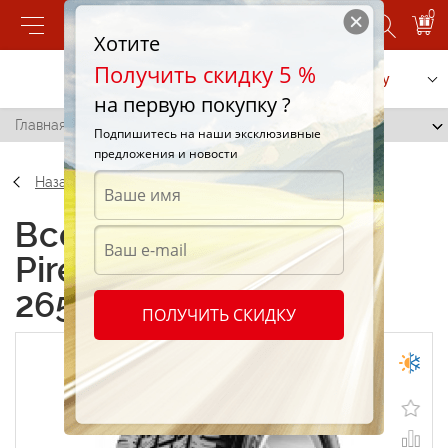
0
Хотите
Получить скидку 5 %
Позвонить
Заказать услугу
на первую покупку ?
Главная
/
Pirelli Scorpion S/T 265/75 R16 114T
Подпишитесь на наши эксклюзивные
предложения и новости
Назад
Всесезонные шины
Pirelli Scorpion S/T
265/75 R16 114T
ПОЛУЧИТЬ СКИДКУ