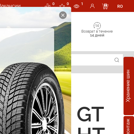
0
0
1
Вакансии
RO
Возврат в течение
14 дней
Хранение шин
е шины GT