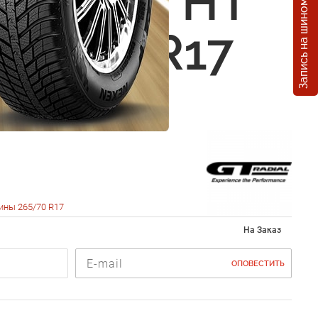
Запись на шиномонтаж
l Savero HT
265/70 R17
ины 265/70 R17
На Заказ
ОПОВЕСТИТЬ