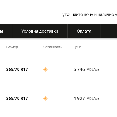
уточняйте цену и наличие 
вы
Условия доставки
Оплата
Размер
Сезонность
Цена
5 746
265/70 R17
MDL/шт
4 927
265/70 R17
MDL/шт