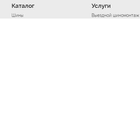
Каталог
Услуги
Шины
Выездной шиномонтаж
Диски
Хранение шин
Моторные масла
Сезонная смена шин
Аккумуляторы
Нарезка протектора ш
Аксессуары
Техпомощь при дтп
Автосигнализации
Техпомощь при застре
Подвоз топлива
Запуск аккумулятора
Ремонт порезов, проко
Балансировка колес