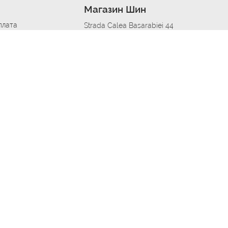
Магазин Шин
плата
Strada Calea Basarabiei 44
дит
Автосервис в кишиневе
омобилям
меры шин
Strada Calea Basarabiei 44
 по городам
ь
ояльности
Приложение Autoshina в твоем телефоне
дборщик автозапчастей
стер шиномонтажа -
 шиномонтаж
арщика
етейлинг центре
апельщик
зовщик
овик