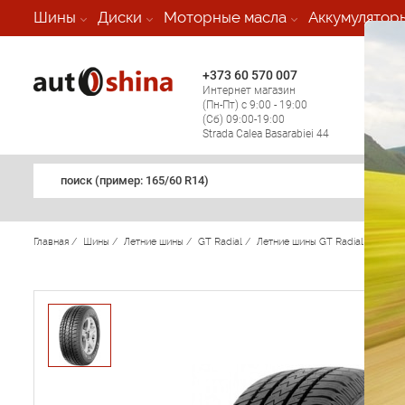
-
Шины
Диски
Моторные масла
Аккумулятор
+373 60 570 007
+373 
Интернет магазин
Мобил
(Пн-Пт) с 9:00 - 19:00
(кругл
(Сб) 09:00-19:00
регио
Strada Calea Basarabiei 44
поиск (примеp: 165/60 R14)
Главная
/
Шины
/
Летние шины
/
GT Radial
/
Летние шины GT Radial
/
Saver