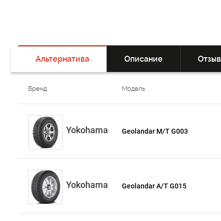
Альтернатива
Описание
Отзы
Бренд
Модель
Yokohama
Geolandar M/T G003
Yokohama
Geolandar A/T G015