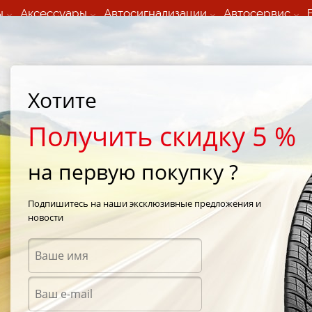
ы
Аксессуары
Автосигнализации
Автосервис
60 066 000
+373 60 608 000
ьный шиномонтаж 24/7
Автосервис в кишиневе
осуточно по всем
(Пн-Пт) с 9:00 - 19:00
Хотите
нам)
(Сб) 09:00-19:00
Strada Calea Basarabiei 44
Получить скидку 5 %
на первую покупку ?
o HT Plus
/
GT Radial Savero HT Plus 265/70 R17 113T
Подпишитесь на наши эксклюзивные предложения и
новости
Летни