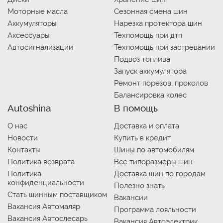
Моторные масла
Сезонная смена шин
Аккумуляторы
Нарезка протектора шин
Аксессуары
Техпомощь при дтп
Автосигнализации
Техпомощь при застревании
Подвоз топлива
Запуск аккумулятора
Ремонт порезов, проколов
Балансировка колес
Autoshina
В помощь
О нас
Доставка и оплата
Новости
Купить в кредит
Контакты
Шины по автомобилям
Политика возврата
Все типоразмеры шин
Политика
Доставка шин по городам
конфиденциальности
Полезно знать
Стать шинным поставщиком
Вакансии
Вакансия Автомаляр
Программа лояльности
Вакансия Автослесарь
Вакансия Автоэлектрик