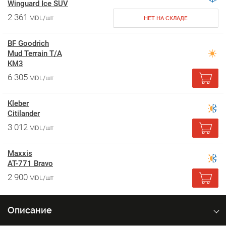
Winguard Ice SUV
2 361
MDL/шт
НЕТ НА СКЛАДЕ
BF Goodrich
Mud Terrain T/A
KM3
6 305
MDL/шт
Kleber
Citilander
3 012
MDL/шт
Maxxis
AT-771 Bravo
2 900
MDL/шт
Описание