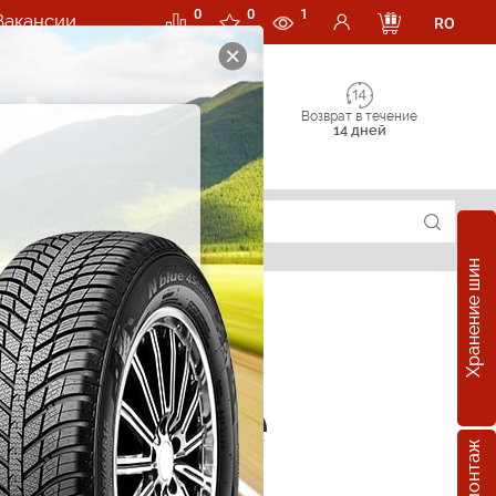
0
0
1
Вакансии
RO
Возврат в течение
14 дней
Хранение шин
зонные