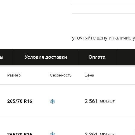
уточняйте цену и наличие 
вы
Условия доставки
Оплата
Размер
Сезонность
Цена
2 561
265/70 R16
MDL/шт
2 361
265/70 R16
MDL/шт