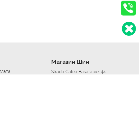
Магазин Шин
плата
Strada Calea Basarabiei 44
дит
Автосервис в кишиневе
омобилям
меры шин
Strada Calea Basarabiei 44
 по городам
ь
ояльности
Приложение Autoshina в твоем телефоне
дборщик автозапчастей
стер шиномонтажа -
 шиномонтаж
арщика