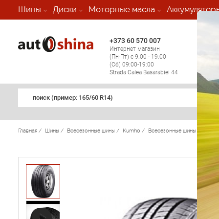
-
Шины
Диски
Моторные масла
Аккумулятор
+373 60 570 007
+373 
Интернет магазин
Мобил
(Пн-Пт) с 9:00 - 19:00
(кругл
(Сб) 09:00-19:00
регио
Strada Calea Basarabiei 44
поиск (примеp: 165/60 R14)
Главная
/
Шины
/
Всесезонные шины
/
Kumho
/
Всесезонные шины Kumho