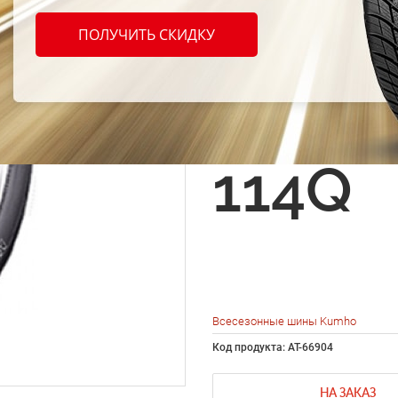
шины
ПОЛУЧИТЬ СКИДКУ
Road 
KL51 
114Q
Всесезонные шины Kumho
Код продукта: AT-66904
НА ЗАКАЗ