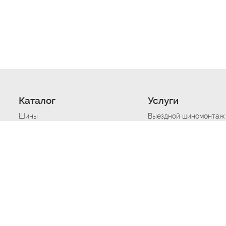
Каталог
Услуги
Шины
Выездной шиномонтаж
Диски
Хранение шин
Моторные масла
Сезонная смена шин
Аккумуляторы
Нарезка протектора ш
Аксессуары
Техпомощь при дтп
Автосигнализации
Техпомощь при застре
Подвоз топлива
Запуск аккумулятора
Ремонт порезов, проко
Балансировка колес