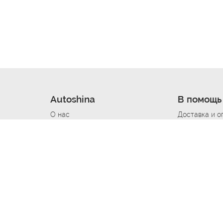
Autoshina
В помощь
О нас
Доставка и о
Новости
Купить в кре
Вакансии
Шины по авт
ин
Контакты
Все типораз
Политика возврата
Доставка шин
вании
Политика конфиденциальности
Полезно знат
Стать шинным поставщиком
Программа л
Вакансия Автомаляр
Вакансия По
лов
Вакансия Автослесарь
Вакансия Ма
На выездной
Вакансия Автомеханика
Вакансия Св