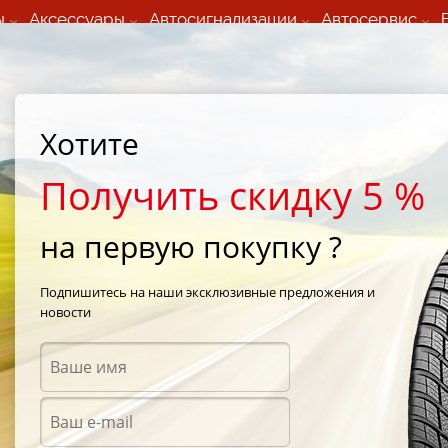
ы
Аксессуары
Автосигнализации
Автосервис
60 066 000
+373 60 608 000
ьный шиномонтаж 24/7
Автосервис в кишиневе
осуточно по всем
(Пн-Пт) с 9:00 - 19:00
Хотите
нам)
(Сб) 09:00-19:00
Strada Calea Basarabiei 44
Получить скидку 5 %
на первую покупку ?
/
Road Venture APT KL51
/
Kumho Road Venture APT KL51 265/70 R16 114Q
Подпишитесь на наши эксклюзивные предложения и
новости
Всесе