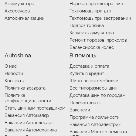
Аккумуляторы
Нарезка протектора шин
Аксессуары
Техпомощь при дтп
Автосигнализации
Техпомощь при застревании
Подвоз топлива
Запуск аккумулятора
Ремонт порезов, проколов
Балансировка колес
Autoshina
В помощь
О нас
Доставка и оплата
Новости
Купить в кредит
Контакты
Шины по автомобилям
Политика возврата
Все типоразмеры шин
Политика
Доставка шин по городам
конфиденциальности
Полезно знать
Стать шинным поставщиком
Вакансии
Вакансия Автомаляр
Программа лояльности
Вакансия Автослесарь
Вакансия Автоэлектрик
Вакансия Автомеханика
Вакансия Мастер ремонта