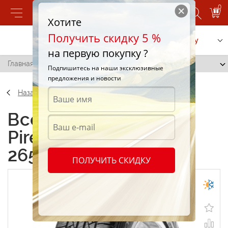
0
Хотите
Получить скидку 5 %
Позвонить
Заказать услугу
на первую покупку ?
Главная
/
Pirelli Scorpion STR 265/60 R18 110H
Подпишитесь на наши эксклюзивные
предложения и новости
Назад
Всесезонные шины
Pirelli Scorpion STR
265/60 R18 110H
ПОЛУЧИТЬ СКИДКУ