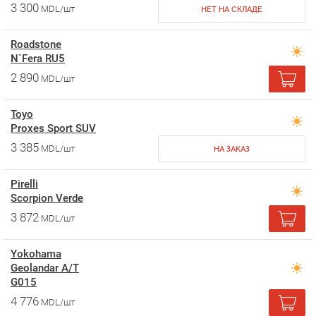
3 300
MDL/шт
НЕТ НА СКЛАДЕ
Roadstone
N`Fera RU5
2 890
MDL/шт
Toyo
Proxes Sport SUV
3 385
MDL/шт
НА ЗАКАЗ
Pirelli
Scorpion Verde
3 872
MDL/шт
Yokohama
Geolandar A/T
G015
4 776
MDL/шт