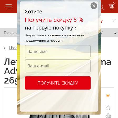
0
Хотите
Получить скидку 5 %
Позвонить
Заказать услугу
на первую покупку ?
Главная
/
Yokohama Advan Sport V103 265/50 R19 110Y
Подпишитесь на наши эксклюзивные
предложения и новости
Назад
Летние шины Yokohama
Advan Sport V103
265/50 R19 110Y
ПОЛУЧИТЬ СКИДКУ