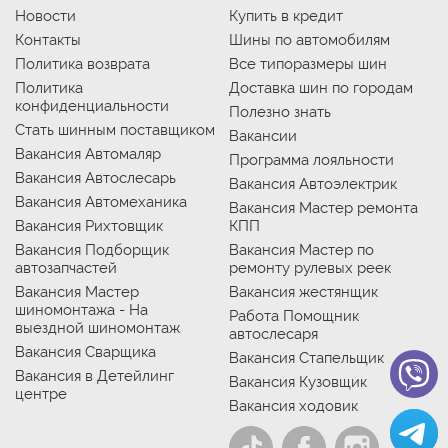
Новости
Купить в кредит
Контакты
Шины по автомобилям
Политика возврата
Все типоразмеры шин
Политика
Доставка шин по городам
конфиденциальности
Полезно знать
Стать шинным поставщиком
Вакансии
Вакансия Автомаляр
Программа лояльности
Вакансия Автослесарь
Вакансия Автоэлектрик
Вакансия Автомеханика
Вакансия Мастер ремонта
Вакансия Рихтовщик
КПП
Вакансия Подборщик
Вакансия Мастер по
автозапчастей
ремонту рулевых реек
Вакансия Мастер
Вакансия жестянщик
шиномонтажа - На
Работа Помощник
выездной шиномонтаж
автослесаря
Вакансия Сварщика
Вакансия Стапельщик
Вакансия в Детейлинг
Вакансия Кузовщик
центре
Вакансия ходовик