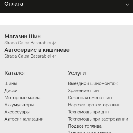
Оплата
Магазин Шин
Strada Calea Basarabiei 44
Автосервис в кишиневе
Strada Calea Basarabiei 44
Каталог
Услуги
Шины
Выездной шиномонтаж
Диски
Хранение шин
Моторные масла
Сезонная смена шин
Аккумуляторы
Нарезка протектора шин
Аксессуары
Техпомощь при дтп
Автосигнализации
Техпомощь при застревании
Подвоз топлива