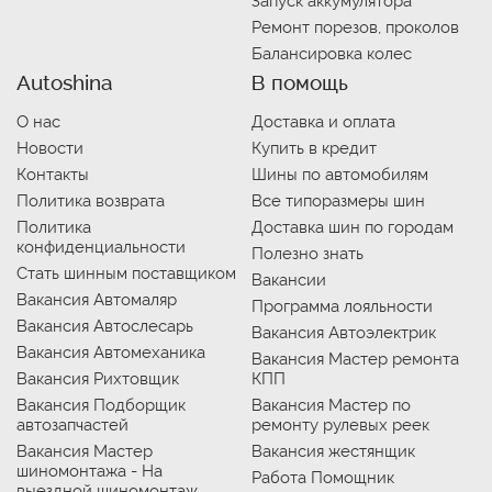
Запуск аккумулятора
Ремонт порезов, проколов
Балансировка колес
Autoshina
В помощь
О нас
Доставка и оплата
Новости
Купить в кредит
Контакты
Шины по автомобилям
Политика возврата
Все типоразмеры шин
Политика
Доставка шин по городам
конфиденциальности
Полезно знать
Стать шинным поставщиком
Вакансии
Вакансия Автомаляр
Программа лояльности
Вакансия Автослесарь
Вакансия Автоэлектрик
Вакансия Автомеханика
Вакансия Мастер ремонта
Вакансия Рихтовщик
КПП
Вакансия Подборщик
Вакансия Мастер по
автозапчастей
ремонту рулевых реек
Вакансия Мастер
Вакансия жестянщик
шиномонтажа - На
Работа Помощник
выездной шиномонтаж