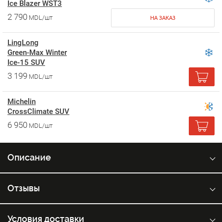
Ice Blazer WST3
2 790
MDL/шт
НА ЗАКАЗ
LingLong
Green-Max Winter
Ice-15 SUV
3 199
MDL/шт
Michelin
CrossClimate SUV
6 950
MDL/шт
Описание
Отзывы
Условия доставки