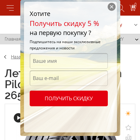
0
Хотите
Получить скидку 5 %
Позвонить
Заказать услугу
на первую покупку ?
Главная
/
Michelin Pilot Sport 4S (PS4S) 265/40 R19 102Y
Подпишитесь на наши эксклюзивные
предложения и новости
Назад
Летние шины Michelin
Pilot Sport 4S (PS4S)
265/40 R19 102Y
ПОЛУЧИТЬ СКИДКУ