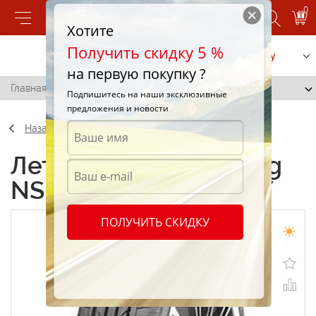
0
Хотите
Получить скидку 5 %
Позвонить
Заказать услугу
на первую покупку ?
Главная
/
Nankang NS-20 265/35 R19 98Y
Подпишитесь на наши эксклюзивные
предложения и новости
Назад
Летние шины Nankang
NS-20 265/35 R19 98Y
ПОЛУЧИТЬ СКИДКУ