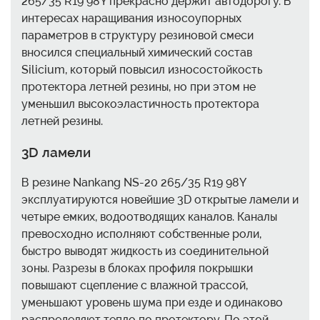
265/35 R19 98Y прекрасно держит автодорогу. В
интересах наращивания износоупорных
параметров в структуру резиновой смеси
вносился специальный химический состав
Silicium, который повысил износостойкость
протектора летней резины, но при этом не
уменьшил высокоэластичность протектора
летней резины.
3D ламели
В резине Nankang NS-20 265/35 R19 98Y
эксплуатируются новейшие 3D открытые ламели и
четыре емких, водоотводящих каналов. Каналы
превосходно исполняют собственные роли,
быстро выводят жидкость из соединительной
зоны. Разрезы в блоках профиля покрышки
повышают сцепление с влажной трассой,
уменьшают уровень шума при езде и одинаково
распределяют тепло по протектору. По этой