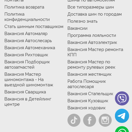
Контакты
Шины по автомобилям
Политика возврата
Все типоразмеры шин
Политика
Доставка шин по городам
конфиденциальности
Полезно знать
Стать шинным поставщиком
Вакансии
Вакансия Автомаляр
Программа лояльности
Вакансия Автослесарь
Вакансия Автоэлектрик
Вакансия Автомеханика
Вакансия Мастер ремонта
Вакансия Рихтовщик
КПП
Вакансия Подборщик
Вакансия Мастер по
автозапчастей
ремонту рулевых реек
Вакансия Мастер
Вакансия жестянщик
шиномонтажа - На
Работа Помощник
выездной шиномонтаж
автослесаря
Вакансия Сварщика
Вакансия Стапельщик
Вакансия в Детейлинг
Вакансия Кузовщик
центре
Вакансия ходовик