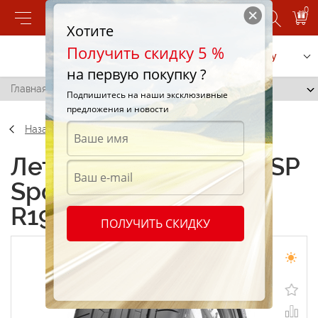
0
Хотите
Получить скидку 5 %
Позвонить
Заказать услугу
на первую покупку ?
Главная
/
Dunlop SP Sport Maxx GT 265/35 R19 98Y
Подпишитесь на наши эксклюзивные
предложения и новости
Назад
Летние шины Dunlop SP
Sport Maxx GT 265/35
R19 98Y
ПОЛУЧИТЬ СКИДКУ