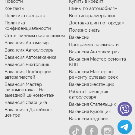
Новости
Купить в кредит
Контакты
Шины по автомобилям
Политика возврата
Все типоразмеры шин
Политика
Доставка шин по городам
конфиденциальности
Полезно знать
Стать шинным поставщиком
Вакансии
Вакансия Автомаляр
Программа лояльности
Вакансия Автослесарь
Вакансия Автоэлектрик
Вакансия Автомеханика
Вакансия Мастер ремонта
Вакансия Рихтовщик
КПП
Вакансия Подборщик
Вакансия Мастер по
автозапчастей
ремонту рулевых реек
Вакансия Мастер
Вакансия жестянщик
шиномонтажа - На
Работа Помощник
выездной шиномонтаж
автослесаря
Вакансия Сварщика
Вакансия Стапельщик
Вакансия в Детейлинг
Вакансия Кузовщик
центре
Вакансия ходовик