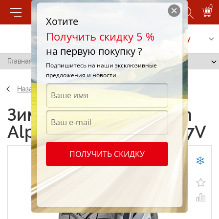
0
Хотите
Получить скидку 5 %
Позвонить
Заказать услугу
на первую покупку ?
Главная
/
Michelin Alpin A4 265/35 R18 97V
Подпишитесь на наши эксклюзивные
предложения и новости
Назад
Зимние шины Michelin
Alpin A4 265/35 R18 97V
ПОЛУЧИТЬ СКИДКУ