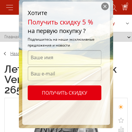
0
Хотите
Получить скидку 5 %
Позвонить
Заказать услугу
на первую покупку ?
Главная
/
Hankook Ventus V2 Concept 265/35 R18 93V
Подпишитесь на наши эксклюзивные
предложения и новости
Назад
Летние шины Hankook
Ventus V2 Concept
265/35 R18 93V
ПОЛУЧИТЬ СКИДКУ