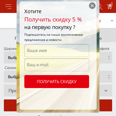
0
Хотите
Получить скидку 5 %
Позвонить
Заказать услугу
на первую покупку ?
Подбор шин
Подбор шин
Подпишитесь на наши эксклюзивные
По параметрам
По автомобилю
предложения и новости
Ширина профиля
Высота Профиля
Диаметр Профиля
Выбрать
Выбрать
Выбрать
.Сезонность
Выбрать
ПОЛУЧИТЬ СКИДКУ
Производитель
Показать