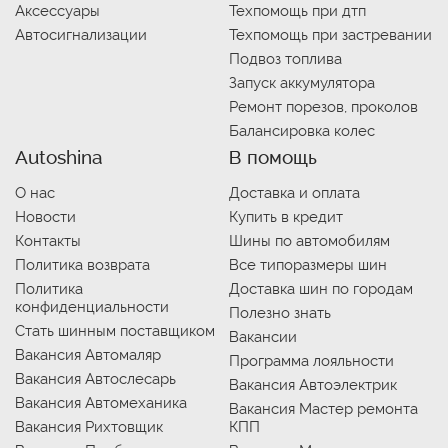
Аксессуары
Техпомощь при дтп
Автосигнализации
Техпомощь при застревании
Подвоз топлива
Запуск аккумулятора
Ремонт порезов, проколов
Балансировка колес
Autoshina
В помощь
О нас
Доставка и оплата
Новости
Купить в кредит
Контакты
Шины по автомобилям
Политика возврата
Все типоразмеры шин
Политика
Доставка шин по городам
конфиденциальности
Полезно знать
Стать шинным поставщиком
Вакансии
Вакансия Автомаляр
Программа лояльности
Вакансия Автослесарь
Вакансия Автоэлектрик
Вакансия Автомеханика
Вакансия Мастер ремонта
Вакансия Рихтовщик
КПП