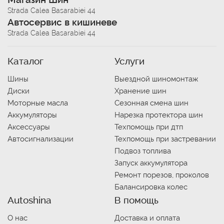
Strada Calea Basarabiei 44
Автосервис в кишиневе
Strada Calea Basarabiei 44
Каталог
Услуги
Шины
Выездной шиномонтаж
Диски
Хранение шин
Моторные масла
Сезонная смена шин
Аккумуляторы
Нарезка протектора шин
Аксессуары
Техпомощь при дтп
Автосигнализации
Техпомощь при застревании
Подвоз топлива
Запуск аккумулятора
Ремонт порезов, проколов
Балансировка колес
Autoshina
В помощь
О нас
Доставка и оплата