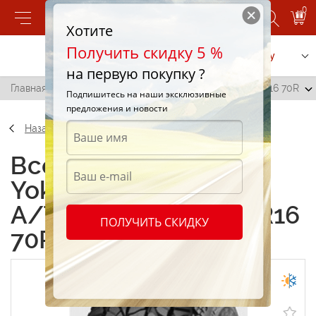
0
Хотите
Получить скидку 5 %
Позвонить
Заказать услугу
на первую покупку ?
Главная
/
Yokohama Geolandar A/T-S (G012) 255/70 R16 70R
Подпишитесь на наши эксклюзивные
предложения и новости
Назад
Всесезонные шины
Yokohama Geolandar
A/T-S (G012) 255/70 R16
ПОЛУЧИТЬ СКИДКУ
70R